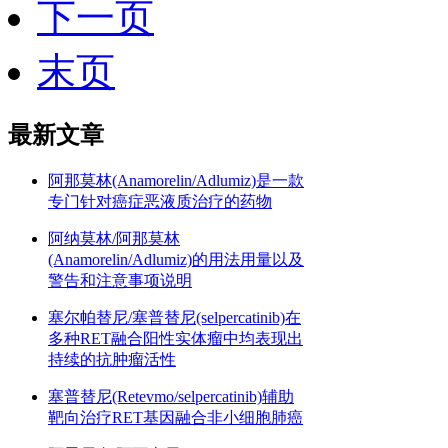
下一页
末页
最新文章
阿那莫林(Anamorelin/Adlumiz)是一款
专门针对癌症恶液质治疗的药物
阿纳莫林/阿那莫林
(Anamorelin/Adlumiz)的用法用量以及
警告和注意事项说明
塞尔帕替尼/塞普替尼(selpercatinib)在
多种RET融合阳性实体瘤中均表现出
持续的抗肿瘤活性
塞普替尼(Retevmo/selpercatinib)辅助
靶向治疗RET基因融合非小细胞肺癌