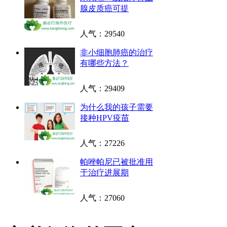
腺皮质癌可提
人气：
29540
非小细胞肺癌的治疗
有哪些方法？
人气：
29409
为什么我的孩子需要
接种HPV疫苗
人气：
27226
帕唑帕尼已被批准用
于治疗进展期
人气：
27060