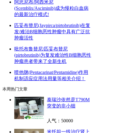
阿思尼布/阿西米尼
(Scemblix/Asciminib)成为慢粒白血病
的最新治疗模式!
匹妥布替尼(Jaypirca/pirtobrutinib)在复
发/难治B细胞恶性肿瘤中具有广泛抗
肿瘤活性
吡托布鲁替尼/匹妥布替尼
(pirtobrutinib)为复发难治性B细胞恶性
肿瘤患者带来了全新生机
喷他脒(Pentacarinat/Pentamidine)作用
机制适应症用法用量等相关介绍！
本周热门文章
泰瑞沙依然是T790M
突变的非小细
人气：
50000
米托坦一线治疗肾上