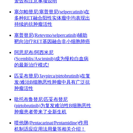
警告和注意事项说明
塞尔帕替尼/塞普替尼(selpercatinib)在
多种RET融合阳性实体瘤中均表现出
持续的抗肿瘤活性
塞普替尼(Retevmo/selpercatinib)辅助
靶向治疗RET基因融合非小细胞肺癌
阿思尼布/阿西米尼
(Scemblix/Asciminib)成为慢粒白血病
的最新治疗模式!
匹妥布替尼(Jaypirca/pirtobrutinib)在复
发/难治B细胞恶性肿瘤中具有广泛抗
肿瘤活性
吡托布鲁替尼/匹妥布替尼
(pirtobrutinib)为复发难治性B细胞恶性
肿瘤患者带来了全新生机
喷他脒(Pentacarinat/Pentamidine)作用
机制适应症用法用量等相关介绍！