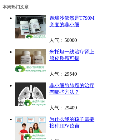
本周热门文章
泰瑞沙依然是T790M
突变的非小细
人气：
50000
米托坦一线治疗肾上
腺皮质癌可提
人气：
29540
非小细胞肺癌的治疗
有哪些方法？
人气：
29409
为什么我的孩子需要
接种HPV疫苗