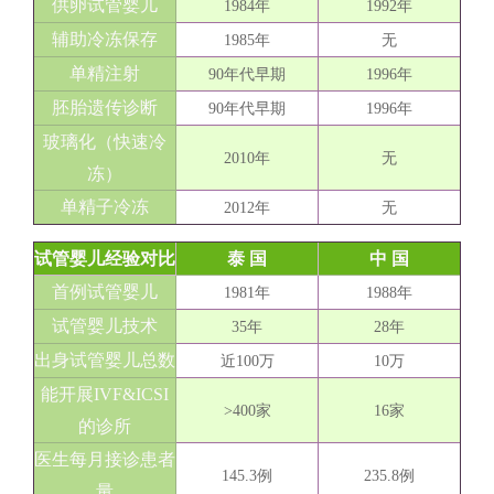
供卵试管婴儿
1984年
1992年
辅助冷冻保存
1985年
无
单精注射
90年代早期
1996年
胚胎遗传诊断
90年代早期
1996年
玻璃化（快速冷
2010年
无
冻）
单精子冷冻
2012年
无
试管婴儿经验对比
泰 国
中 国
首例试管婴儿
1981年
1988年
试管婴儿技术
35年
28年
出身试管婴儿总数
近100万
10万
能开展IVF&ICSI
>400家
16家
的诊所
医生每月接诊患者
145.3例
235.8例
量