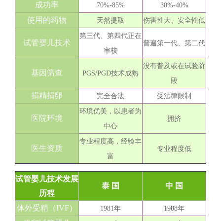
成功率
70%-85%
30%-40%
使用的药物
天然提取
伤害性大、安全性低
第三代、第四代正在
试管婴儿技术
普遍第一代、第二代
审核
没有普及或在试验阶
基因筛查
PGS/PGD技术成熟
段
捐精捐卵
完全合法
受法律限制
环境优美，以患者为
医院环境
拥挤
中心
专业程度高，经验丰
医生资质
专业程度低
富
试管婴儿技术发展
泰 国
中 国
历程
体外受精（IVF）
1981年
1988年