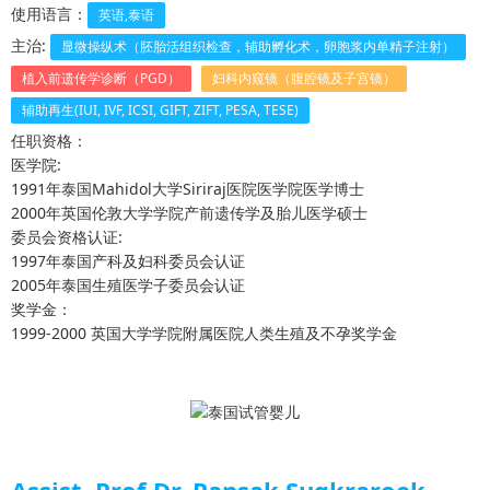
使用语言：
英语,泰语
主治:
显微操纵术（胚胎活组织检查，辅助孵化术，卵胞浆内单精子注射）
植入前遗传学诊断（PGD）
妇科内窥镜（腹腔镜及子宫镜）
辅助再生(IUI, IVF, ICSI, GIFT, ZIFT, PESA, TESE)
任职资格：
医学院:
1991年泰国Mahidol大学Siriraj医院医学院医学博士
2000年英国伦敦大学学院产前遗传学及胎儿医学硕士
委员会资格认证:
1997年泰国产科及妇科委员会认证
2005年泰国生殖医学子委员会认证
奖学金：
1999-2000 英国大学学院附属医院人类生殖及不孕奖学金