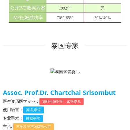
公开IVF数据方案
1992年
无
IVF妊娠成功率
70%-85%
30%-40%
2
泰国专家
Assoc. Prof.Dr. Chartchai Srisombut
医生资历医学专业：
妇科生殖医学，试管婴儿
使用语言：
英语,泰语
专业手术：
微创手术
主治:
不孕和子宫内膜异位症