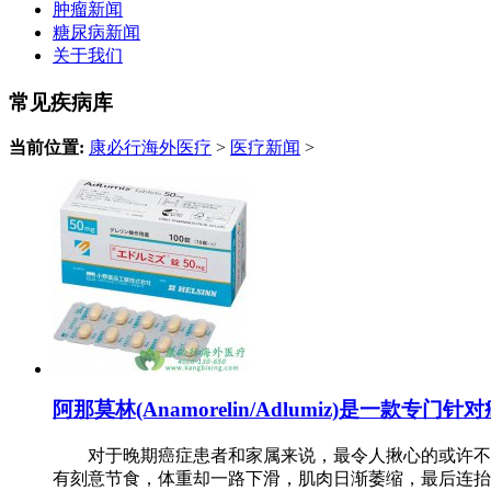
肿瘤新闻
糖尿病新闻
关于我们
常见疾病库
当前位置:
康必行海外医疗
>
医疗新闻
>
阿那莫林(Anamorelin/Adlumiz)是一款专
对于晚期癌症患者和家属来说，最令人揪心的或许不是
有刻意节食，体重却一路下滑，肌肉日渐萎缩，最后连抬