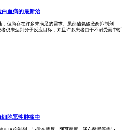
成为慢粒白血病的最新治
速，但尚存在许多未满足的需求。虽然酪氨酸激酶抑制剂
的患者仍未达到分子反应目标，并且许多患者由于不耐受而中断
发/难治B细胞恶性肿瘤中
BTK抑制剂。与伊布替尼、阿可替尼、泽布替尼等需与