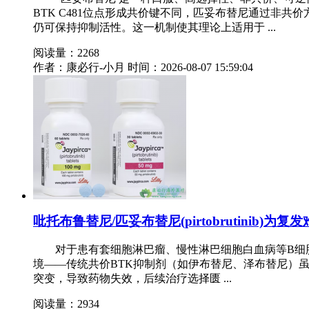
BTK C481位点形成共价键不同，匹妥布替尼通过非共价方式
仍可保持抑制活性。这一机制使其理论上适用于 ...
阅读量：2268
作者：康必行-小月
时间：2026-08-07 15:59:04
吡托布鲁替尼/匹妥布替尼(pirtobrutinib)为
对于患有套细胞淋巴瘤、慢性淋巴细胞白血病等B细胞
境——传统共价BTK抑制剂（如伊布替尼、泽布替尼）虽
突变，导致药物失效，后续治疗选择匮 ...
阅读量：2934