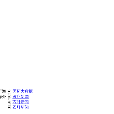
8502735975(同微信)
康必行海外医疗医药大数据全
小
医药大数据
程
医疗新闻
序
丙肝新闻
官
网
乙肝新闻