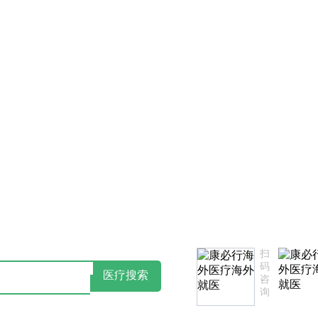
私政策告知书
如您对我们服务不满意，欢迎致电监督投诉热线：1
扫
码
医疗搜索
咨
询