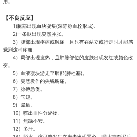
用。
【不良反应】
1)腿部出现血块凝集(深静脉血栓形成).
2)一条腿出现突然肿胀。
3）腿部出现疼痛或触痛，且只有在站立或行走时才能感
觉到这种疼痛。
4）局部出现发热，且肿胀部位的皮肤出现发红或颜色改
变。
5）血液凝块游走至肺部(肺栓塞)。
6）突然发作的尖锐胸痛。
7）脉搏急促。
8）气短。
9) 晕厥。
10）咳出血性分泌物。
11）焦躁不安。
12）多汗。
13）脱水，这可能发生在患者出现恶心、呕吐或腹泻后