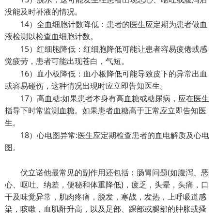
没能及时补液的情况。
14）全血细胞计数降低：患者的医生应定期为患者做血
液检测以检查血细胞计数。
15）红细胞降低：红细胞降低可能让患者容易疲倦或感
觉疲劳，患者可能出现苍白，气短。
16）血小板降低：血小板降低可能导致皮下的异常出血
或容易碰伤，这种情况出现时应立即告知医生。
17）高血糖:如果患者本身有高血糖或糖尿病，应在医生
指导下时常监测血糖。如果患者血糖高于正常应立即告知医
生。
18）心电图异常:医生应定期检查患者的血电解质及心电
图。
伏立诺他最常见的副作用还包括：肠胃问题(如腹泻、恶
心、呕吐、纳差，便秘和体重降低)，疲乏，头晕，头痛，口
干及味觉异常，肌肉疼痛，脱发，寒战，发热，上呼吸道感
染，咳嗽，血肌酐升高，以及足部、踝部或腿部的肿胀或搔