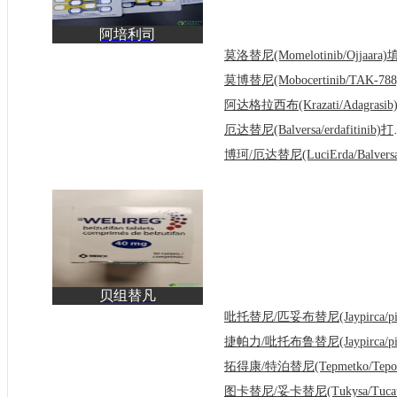
阿培利司
(piqray/Alpelisib)填补了
PIK3CA突
厄达替尼(Balv
贝组替凡
(belzutifan/Welireg)为晚
期肾透明