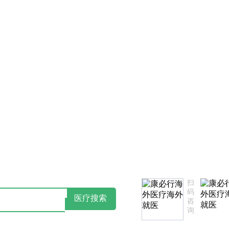
律声明告知书
点击阅读：康必行隐私政策告知书
扫
码
医疗搜索
咨
询