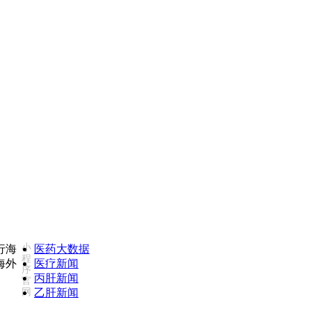
如您对我们服务不满意，欢迎致电监督投诉热线：18502735975(
小
医药大数据
程
医疗新闻
序
丙肝新闻
官
网
乙肝新闻