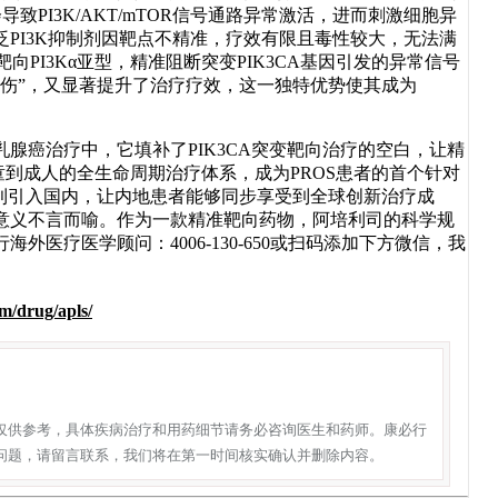
致PI3K/AKT/mTOR信号通路异常激活，进而刺激细胞异
PI3K抑制剂因靶点不精准，疗效有限且毒性较大，无法满
向PI3Kα亚型，精准阻断突变PIK3CA基因引发的异常信号
伤”，又显著提升了治疗疗效，这一独特优势使其成为
腺癌治疗中，它填补了PIK3CA突变靶向治疗的空白，让精
童到成人的全生命周期治疗体系，成为PROS患者的首个针对
利引入国内，让内地患者能够同步享受到全球创新治疗成
意义不言而喻。作为一款精准靶向药物，阿培利司的科学规
医疗医学顾问：4006-130-650或扫码添加下方微信，我
m/drug/apls/
仅供参考，具体疾病治疗和用药细节请务必咨询医生和药师。康必行
问题，请留言联系，我们将在第一时间核实确认并删除内容。