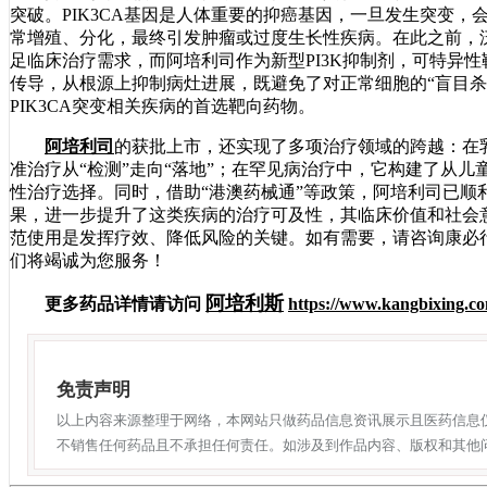
突破。PIK3CA基因是人体重要的抑癌基因，一旦发生突变，会导
常增殖、分化，最终引发肿瘤或过度生长性疾病。在此之前，泛
足临床治疗需求，而阿培利司作为新型PI3K抑制剂，可特异性靶
传导，从根源上抑制病灶进展，既避免了对正常细胞的“盲目杀
PIK3CA突变相关疾病的首选靶向药物。
阿培利司
的获批上市，还实现了多项治疗领域的跨越：在乳
准治疗从“检测”走向“落地”；在罕见病治疗中，它构建了从儿
性治疗选择。同时，借助“港澳药械通”等政策，阿培利司已顺
果，进一步提升了这类疾病的治疗可及性，其临床价值和社会
范使用是发挥疗效、降低风险的关键。如有需要，请咨询康必行海外
们将竭诚为您服务！
阿培利斯
更多药品详情请访问
https://www.kangbixing.co
免责声明
以上内容来源整理于网络，本网站只做药品信息资讯展示且医药信息
不销售任何药品且不承担任何责任。如涉及到作品内容、版权和其他