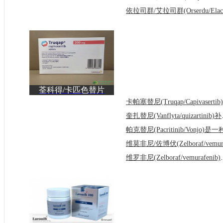
荃科得/卡匹色替片
(Truqap/Capivasertib)为
奎扎替尼(V
维罗非尼(Zelbor