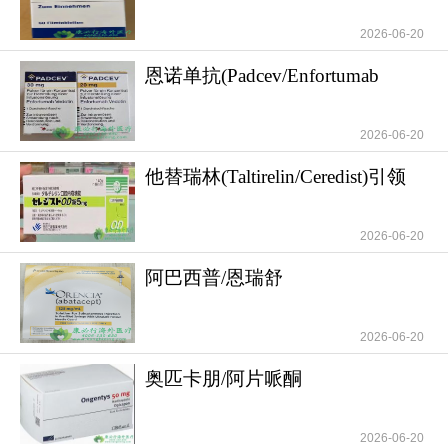
慢性或
2026-06-20
恩诺单抗(Padcev/Enfortumab
vedotin-ejfv)
2026-06-20
他替瑞林(Taltirelin/Ceredist)引领
小脑萎
2026-06-20
阿巴西普/恩瑞舒
(Abatacept/Orencia)具有靶
2026-06-20
奥匹卡朋/阿片哌酮
(Opicapone/Ongentys)为
2026-06-20