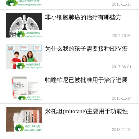
https://www.kangbixing.com/drug/Odevixibat
2018-11-15
非小细胞肺癌的治疗有哪些方
法？
2017-10-26
为什么我的孩子需要接种HPV疫
苗？儿童需要HPV疫苗
2017-06-01
帕唑帕尼已被批准用于治疗进展
期软组织肉瘤
2018-11-14
米托坦(mitotane)主要用于功能性
一对一客服专业解答
和无功能性肾上腺
"扫一扫添加官方微信 咨询解答更便捷"
2018-11-16