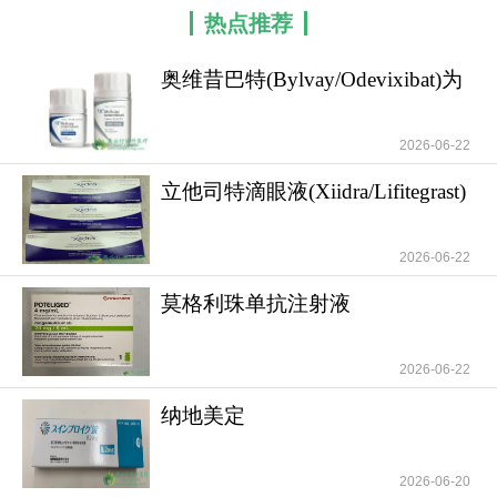
助消化，随后在回肠末端被重新吸收回到肝脏。
热点推荐
PFIC患者的肝脏无法正常排出胆汁酸，导致其在肝
奥维昔巴特(Bylvay/Odevixibat)为
内大量蓄积，引发瘙痒、炎症乃至肝损伤。奥维昔
PFIC患者
巴特通过可逆性结合回肠末端的IBAT转运蛋白，抑
制90%以上的肠道胆汁酸重吸收，使每日胆汁酸排
2026-06-22
泄量增加3-5倍，从而将血清胆汁酸浓度下降
立他司特滴眼液(Xiidra/Lifitegrast)
60%-70%。由于药物仅在肠道局部发挥作用，全身
可显著
吸收极少，可有效避免CYP450酶系统相关的药物相
2026-06-22
互作用风险，安全性更优。
莫格利珠单抗注射液
奥维昔巴特
的上市批准主要基于PEDFIC 1和
(Mogamulizumab/Potelig
PEDFIC 2两项全球性3期临床试验的数据。在随机
2026-06-22
双盲、安慰剂对照的PEDFIC 1研究中，奥维昔巴特
达到降低瘙痒和降低血清胆汁酸的双重主要终点。
纳地美定
平均瘙痒评分（0-4分制）改善结果如下：40
(SYMPROIC/Naldemedine)靶向新
mcg/kg组为35.4%，120 mcg/kg组为30.1%，而安
药给
2026-06-20