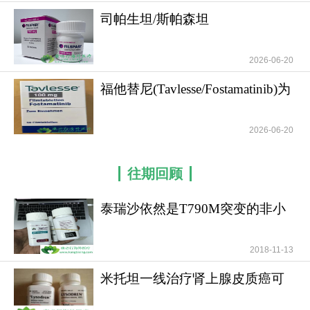
慰剂组仅为13.2%。长期开放标签扩展研究PEDFIC
司帕生坦/斯帕森坦
2进一步证实，在接受长达48周治疗的患者中，奥维
(Filspari/Sparsentan)的
昔巴特可持续降低血清胆汁酸水平，并改善瘙痒评
估、生长发育及其他肝功能标志物。更值得关注的
2026-06-20
是真实世界数据。一项发表于2024年的多中心前瞻
福他替尼(Tavlesse/Fostamatinib)为
性真实世界研究纳入了24例不同PFIC亚型患儿，经
慢性或
过6个月治疗后结果显示：血清胆汁酸水平从中位
2026-06-20
317.1μmol/L显著降至45.6μmol/L75%的患者达到血
清胆汁酸应答73%的患者瘙痒症状明显改善30%的
往期回顾
患者需要剂量递增才能达到满意疗效未记录到任何
严重不良事件这表明奥维昔巴特在真实临床场景中
泰瑞沙依然是T790M突变的非小
同样具有良好的疗效和安全性，且不仅适用于经典
细胞肺癌患者治疗首
型PFIC，对罕见亚型同样有效。如有需要，请咨询
2018-11-13
康必行海外医疗医学顾问：4006-130-650或扫码添
加下方微信，我们将竭诚为您服务！
米托坦一线治疗肾上腺皮质癌可
提高患者无疾病进展
更多药品详情请访问
奥维昔巴特