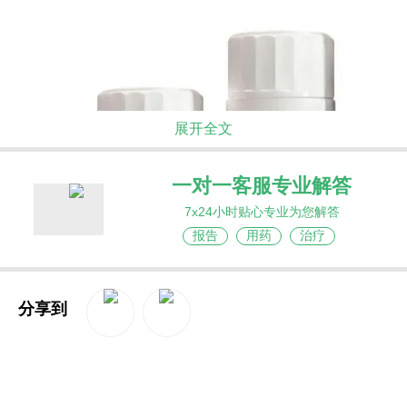
展开全文
一对一客服专业解答
7x24小时贴心专业为您解答
报告
用药
治疗
分享到
奥维昔巴特
是一种强效、可逆、非全身性的回
QQ空间
新浪微博
肠胆汁酸转运体抑制剂。人体的胆汁酸约有95%通
过肠肝循环回收——即肝脏分泌胆汁酸进入肠道帮