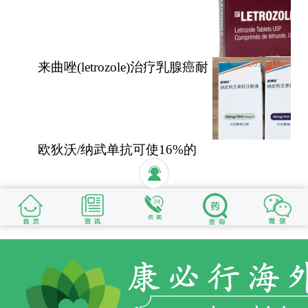
性和无功能性肾上腺
2018-11-15
来曲唑(letrozole)治疗乳腺癌耐
受性好安全性高
欧狄沃/纳武单抗可使16%的
晚期肺癌患者活过5年