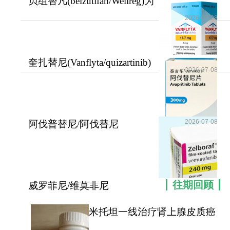
贝组替凡(belzutifan/Welireg)为
晚期肾癌二
2026-07-08
塞利尼索
是血液肿瘤后线治疗的关键刚需药
物，临床适配性极强，主要针对常规治疗无效、复
发耐药的恶性血液病，也是国内外多项血液肿瘤诊
奎扎替尼(Vanflyta/quizartinib)
疗指南重点推荐的后线首选药物。核心适配癌种包
2026-07-08
用于新诊断
含：复发或难治性多发性骨髓瘤、复发或难治性弥
漫大B细胞淋巴瘤。无论患者是否存在基因异常、既
往是否接受过干细胞移植、是否对蛋白酶体抑制剂
2026-07-08
阿伐普替尼/阿伐替尼
耐药，均可在身体耐受前提下使用本品治疗，完美
(AYVAKIT)为惰性系统性
填补了晚期难治血液肿瘤的治疗空白，解决临床无
药可用的诊疗困境。如有需要，请咨询康必行海外
医疗医学顾问：4006-130-650或扫码添加下方微
信，我们将竭诚为您服务！点击拓展阅读：
塞利尼
往期回顾
威罗菲尼/维莫非尼
索/希维奥(Selinex/Selinexor)治疗复发或难治性的
(Zelboraf/vemurafenib)
米托坦一线治疗肾上腺皮质癌
多发性骨髓瘤及弥漫大B细胞淋巴瘤
可提高患者无疾病进展