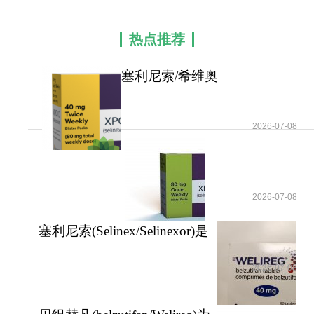
限增殖扩散。塞利尼索精准阻断XPO1蛋白转运通
道，将抑癌蛋白截留锁定在细胞核内，同时减少致
热点推荐
癌蛋白输出，双重作用下抑制肿瘤细胞分裂、诱导
癌细胞凋亡，从根源上破解多重耐药难题。相较于
塞利尼索/希维奥
(Selinex/Selinexor)补齐了
传统治疗药物，该药靶向精准、作用机制新颖，对
多线耐药、难治复发的血液肿瘤依旧具备强效抗癌
2026-07-08
活性。
2026-07-08
塞利尼索(Selinex/Selinexor)是
多药耐药复
2026-07-08