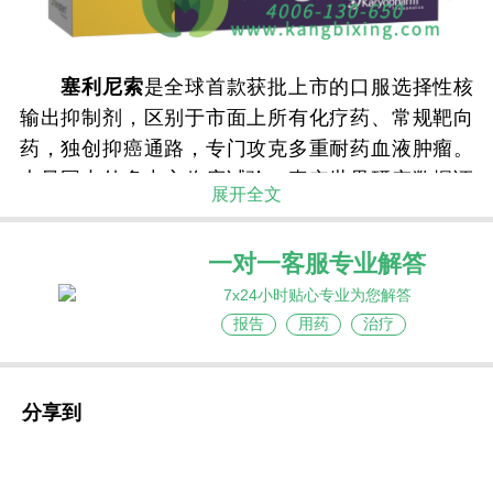
塞利尼索
是全球首款获批上市的口服选择性核
输出抑制剂，区别于市面上所有化疗药、常规靶向
药，独创抑癌通路，专门攻克多重耐药血液肿瘤。
大量国内外多中心临床试验、真实世界研究数据证
展开全文
实，该药物单药使用或联合地塞米松、免疫药物联
用，能够快速压制肿瘤活性、缩小病灶、深度延缓
一对一客服专业解答
疾病进展，显著延长难治性患者生存期，且口服给
7x24小时贴心专业为您解答
药便捷，整体耐受性良好。多数血液肿瘤靶向药、
报告
用药
治疗
化疗药仅能作用于肿瘤细胞表面或常规代谢通路，
长期用药极易产生耐药突变。而塞利尼索拥有独一
无二的抗癌原理，特异性靶向抑制人体XPO1核输出
分享到
蛋白。正常人体内抑癌蛋白会管控细胞正常增殖分
化，肿瘤患者体内XPO1蛋白过度表达，会将抑癌蛋
白转运至细胞核外，导致抑癌蛋白失效，癌细胞无