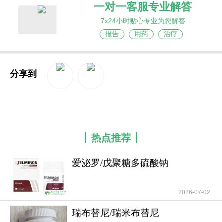
一对一客服专业解答
7x24小时贴心专业为您解答
报告
用药
治疗
分享到
QQ空间
新浪微博
热点推荐
爱泌罗/戊聚糖多硫酸钠
(Pentosanpolysulfat
2026-07-02
瑞布替尼/瑞米布替尼