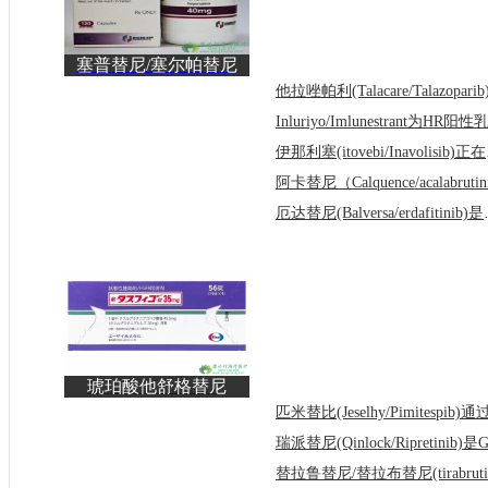
塞普替尼/塞尔帕替尼
(Retevmo/selpercatini
伊那利塞
厄达替尼(Bal
琥珀酸他舒格替尼
(Tasfigo/タスフィゴ)是
一