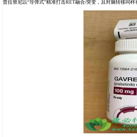
普拉替尼以“导弹式”精准打击RET融合/突变，且对脑转移同样