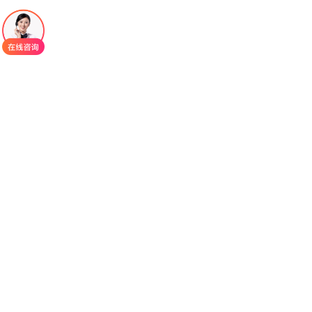
的应对方法，能更好地保障治疗顺利进行。
1.常见不良反应（发生率≥10%）主要包括发热
性中性粒细胞减少（28%）、中性粒细胞减少
（27%）、贫血（25%）、血小板减少（23%）、
腹泻（20%）、恶心（18%）、乏力（16%），以
及分化综合征（14%）。其中，血液学不良反应多
与AML疾病本身或联合化疗相关，非药物特异性毒
性；分化综合征是IDH1抑制剂类药物的特征性反
应，需重点警惕。
2.严重不良反应（发生率≥2%）需重点关注的严
重不良反应包括：严重感染（28%）、出血性事件
（41%，其中3级及以上出血发生率较低）、分化综
合征（严重时可出现呼吸困难、肺水肿）、肝功能
异常（罕见，多为轻度转氨酶升高）。此外，约9%
的患者可能出现3级及以上淋巴细胞减少，需定期监