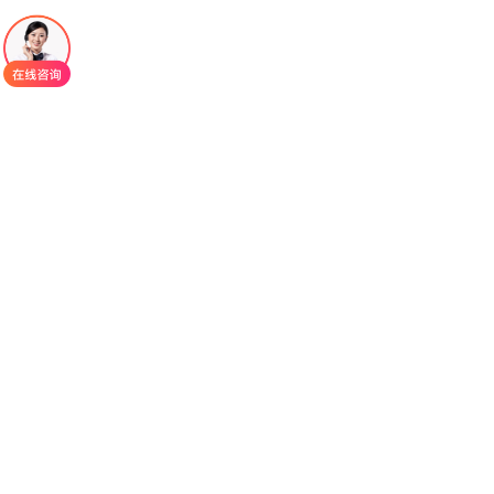
种在许多B细胞恶性肿瘤中过度表达的蛋白，在癌细
胞存活、增殖和迁移中发挥重要作用。
多项国际多中心临床研究证实，艾代拉里斯用
于复发或难治性慢性淋巴细胞白血病、滤泡性淋巴
瘤、小淋巴细胞淋巴瘤患者，疗效明确。对于既往
治疗失败的患者，艾代拉里斯单药或联合用药均可
显著提高客观缓解率，延长无进展生存期，有效控
制肿瘤进展，改善患者临床症状与生活质量。对于
无法耐受强化疗、老年或体质较差的患者，艾代拉
里斯可提供有效且相对温和的治疗选择，为晚期患
者带来持久的疾病控制。
艾代拉里斯
治疗期间需重点关注感染、腹泻、
肝损伤、肺炎、肠道穿孔等重要安全性风险。最常
见的不良反应包括：腹泻、恶心、疲劳、发热、咳
嗽、腹痛、皮疹；还可能出现肝功能指标升高、肺