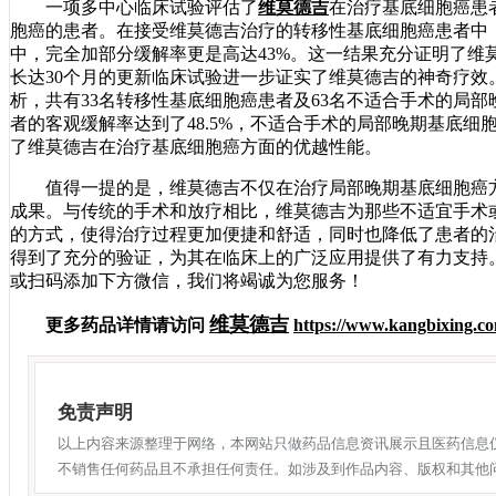
一项多中心临床试验评估了
维莫德吉
在治疗基底细胞癌患
胞癌的患者。在接受维莫德吉治疗的转移性基底细胞癌患者中，
中，完全加部分缓解率更是高达43%。这一结果充分证明了维
长达30个月的更新临床试验进一步证实了维莫德吉的神奇疗
析，共有33名转移性基底细胞癌患者及63名不适合手术的局
者的客观缓解率达到了48.5%，不适合手术的局部晚期基底细
了维莫德吉在治疗基底细胞癌方面的优越性能。
值得一提的是，维莫德吉不仅在治疗局部晚期基底细胞癌方
成果。与传统的手术和放疗相比，维莫德吉为那些不适宜手术
的方式，使得治疗过程更加便捷和舒适，同时也降低了患者的
得到了充分的验证，为其在临床上的广泛应用提供了有力支持。如有
或扫码添加下方微信，我们将竭诚为您服务！
维莫德吉
更多药品详情请访问
https://www.kangbixing.c
免责声明
以上内容来源整理于网络，本网站只做药品信息资讯展示且医药信息
不销售任何药品且不承担任何责任。如涉及到作品内容、版权和其他