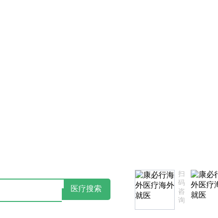
书
点击阅读：康必行隐私政策告知书
如
扫
码
医疗搜索
咨
询