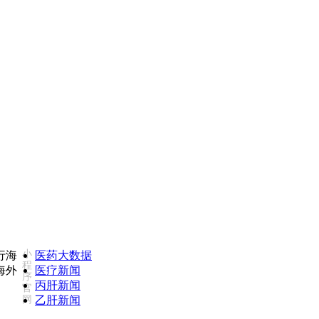
您对我们服务不满意，欢迎致电监督投诉热线：18502735975(同微信)
小
医药大数据
程
医疗新闻
序
丙肝新闻
官
网
乙肝新闻