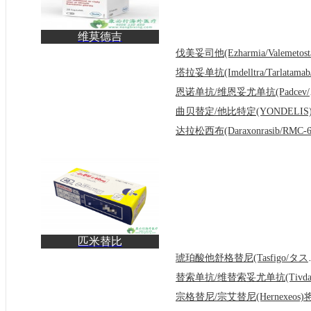
维莫德吉
(Vismodegib/Erivedge)
在治疗基底
恩诺单抗
匹米替比
(Jeselhy/Pimitespib)改善
琥珀酸他舒格替
既往HSP9