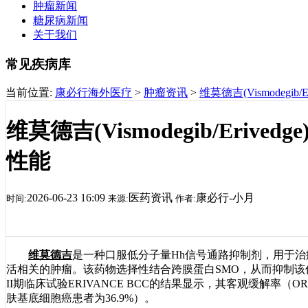
肿瘤新闻
糖尿病新闻
关于我们
常见疾病库
当前位置:
康必行海外医疗
>
肿瘤资讯
>
维莫德吉(Vismodegi
维莫德吉(Vismodegib/Eri
性能
2026-06-23 16:09
医药资讯
康必行-小月
时间:
来源:
作者:
维莫德吉
是一种口服低分子量Hh信号通路抑制剂，用于治
活相关的肿瘤。该药物选择性结合跨膜蛋白SMO，从而抑制
II期临床试验ERIVANCE BCC的结果显示，其客观缓解率（
肤基底细胞癌患者为36.9%）。