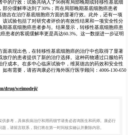
者中的疗效：试验共纳入了96例有局部晚期或转移性基底细
部分缓解率达到了30%；而在局部晚期基底细胞癌患者
莫德吉在治疗基底细胞癌方面的显著疗效。此外，还有一项
效。该试验包括了对研究者评价的有效性结果和一项安全性分
部晚期基底细胞癌患者参与。结果显示，转移性基底细胞癌患
胞癌患者的客观缓解率更是高达60.3%。这一数据进一步证明
面表现出色，在转移性基底细胞癌的治疗中也取得了显著
或放疗的患者提供了新的治疗选择。这种药物通过口服给药
治疗成本。在多中心临床试验中，维莫德吉的药效和安全性
需要，请咨询康必行海外医疗医学顾问：4006-130-650
om/drug/weimodeji/
仅供参考，具体疾病治疗和用药细节请务必咨询医生和药师。康必行
问题，请留言联系，我们将在第一时间核实确认并删除内容。