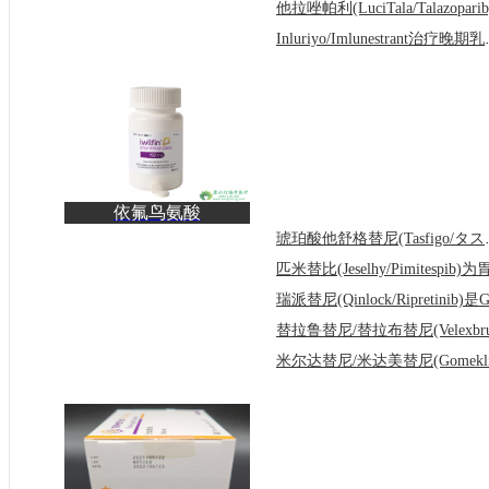
Inluriyo
依氟鸟氨酸
(Iwilfin/Eflornithine)联
琥珀酸他舒格替
合洛莫