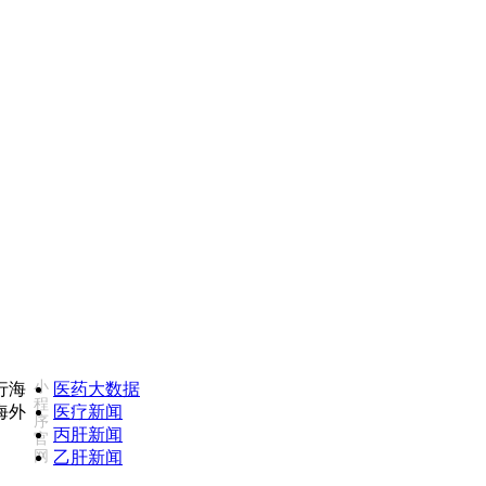
小
医药大数据
程
医疗新闻
序
丙肝新闻
官
网
乙肝新闻