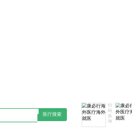
品介绍抢先看
业务咨询/加盟咨询：4006-130-650
扫
码
医疗搜索
咨
询