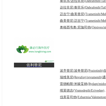
佐利替尼
(AZD3759/Zorifertinib)
治疗非小细
瑞维
维莫德吉(Vismodegib