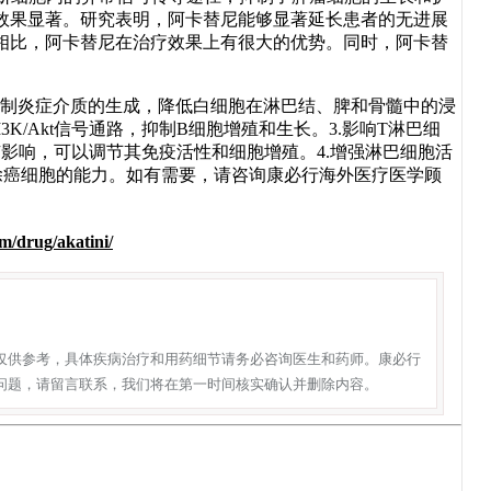
效果显著。研究表明，阿卡替尼能够显著延长患者的无进展
相比，阿卡替尼在治疗效果上有很大的优势。同时，阿卡替
抑制炎症介质的生成，降低白细胞在淋巴结、脾和骨髓中的浸
I3K/Akt信号通路，抑制B细胞增殖和生长。3.影响T淋巴细
有影响，可以调节其免疫活性和细胞增殖。4.增强淋巴细胞活
除癌细胞的能力。如有需要，请咨询康必行海外医疗医学顾
！
m/drug/akatini/
仅供参考，具体疾病治疗和用药细节请务必咨询医生和药师。康必行
问题，请留言联系，我们将在第一时间核实确认并删除内容。