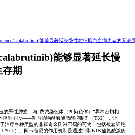
uence/acalabrutinib)能够显著延长慢性粒细胞白血病患者的无
calabrutinib)能够显著延长慢
生存期
的恶性肿瘤，与“费城染色体（Ph染色体）”异常密切相
控制手段——靶向药物酪氨酸激酶抑制剂（TKI），让
b）是一种用于治疗各种类型的非霍奇金氏淋巴瘤的药物，包括被套细胞
L/SLL）。阿卡替尼的作用机制是通过抑制BTK酪氨酸激酶