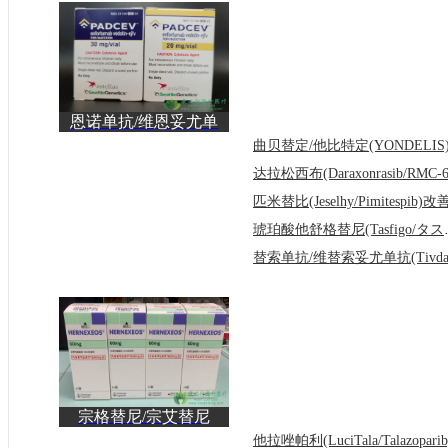
恩诺单抗/维恩妥尤单
抗(Padcev/Enfortumab)
琥珀酸他舒格替
宗格替尼/宗艾替尼
(Hernexeos)将HER2突