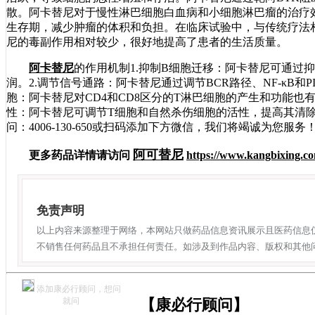
散。阿卡替尼对于慢性淋巴细胞白血病和小细胞淋巴瘤的治疗
生存期，减少肿瘤的体积和负担。在临床试验中，与传统疗法
尼的毒副作用相对较少，很好地提高了患者的生活质量。
阿卡替尼
的作用机制1.抑制B细胞迁移：阿卡替尼可通过
润。2.调节信号通路：阿卡替尼通过调节BCR路径、NF-κB和P
胞：阿卡替尼对CD4和CD8区分的T淋巴细胞的产生和功能也
性：阿卡替尼可调节T细胞和自然杀伤细胞的活性，提高其清
问：4006-130-650或扫码添加下方微信，我们将竭诚为您服务
阿可替尼
更多药品详情请访问
https://www.kangbixing.co
免责声明
以上内容来源整理于网络，本网站只做药品信息资讯展示且医药信息
不销售任何药品且不承担任何责任。如涉及到作品内容、版权和其他
添加康必行顾问，想问
就问
【康必行顾问】