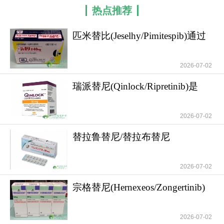
抑制剂相比，匹米替比的设计重点在于提高对胞质
热点推荐
HSP90α和HSP90β的选择性，尽量减少对内质网
匹米替比(Jeselhy/Pimitespib)通过
GRP94和线粒体TRAP1等旁系蛋白的影响，从而改
干扰肿瘤
善药物的安全性窗口。匹米替比并非来自天然产物
直接提取，而是通过小分子药物化学优化获得，其
2026-07-02
研发思路主要围绕苯甲酰胺骨架与吡唑并吡啶等杂
瑞派替尼(Qinlock/Ripretinib)是
环片段进行构效关系筛选，最终获得兼具HSP90抑
GIST精准靶
制活性、口服可及性和较好选择性的候选化合物。
2026-07-02
匹米替比在体内主要经羧酸酯酶CES1参与代谢，可
形成酰胺水解产物、N-脱甲基体以及葡萄糖醛酸结
替拉鲁替尼/替拉布替尼
(tirabrutinib)的作
合物等，其中酰胺水解被认为是较重要的代谢途
径。
2026-07-02
宗格替尼(Hernexeos/Zongertinib)
开启HER2
2026-07-02