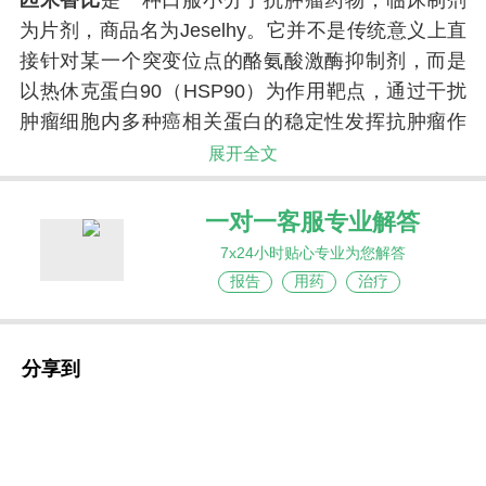
匹米替比
是一种口服小分子抗肿瘤药物，临床制剂
为片剂，商品名为Jeselhy。它并不是传统意义上直
接针对某一个突变位点的酪氨酸激酶抑制剂，而是
以热休克蛋白90（HSP90）为作用靶点，通过干扰
肿瘤细胞内多种癌相关蛋白的稳定性发挥抗肿瘤作
用。
展开全文
一对一客服专业解答
7x24小时贴心专业为您解答
报告
用药
治疗
分享到
匹米替比
属于吡唑并吡啶苯甲酰胺类衍生物，
分子中含有多个含氮杂环结构，可与HSP90 N端
ATP结合区域形成特异性结合。与早期部分HSP90