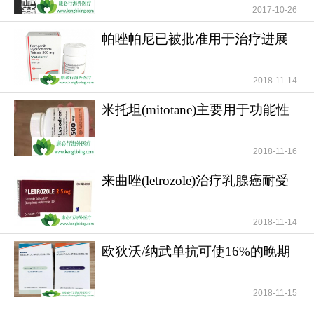
物。如有需要，请咨询康必行海外医疗医学顾问：
2017-10-26
4006-130-650或扫码添加下方微信，我们将竭诚为
帕唑帕尼已被批准用于治疗进展
您服务！点击拓展阅读：
匹米替比
期软组织肉瘤
(Jeselhy/Pimitespib)通过阻断HSP90功能来抑制多
2018-11-14
种致癌的信号通路
米托坦(mitotane)主要用于功能性
更多药品详情请访问
匹米替比
和无功能性肾上腺
https://www.kangbixing.com/
2018-11-16
来曲唑(letrozole)治疗乳腺癌耐受
性好安全性高
2018-11-14
欧狄沃/纳武单抗可使16%的晚期
肺癌患者活过5年
2018-11-15