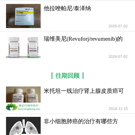
他拉唑帕尼/泰泽纳
(Talzenna/talazoparib)
2026-07-02
瑞维美尼(Revuforj/revumenib)的
具体标准化
匹米替比通过抑制HSP90，使KIT、PDGFRA、
2026-07-02
HER2、EGFR等与肿瘤增殖和生存密切相关的客户
蛋白发生不稳定和降解，从而抑制肿瘤进展。它目
往期回顾
前主要用于既往治疗后进展的胃肠道间质瘤，尤其
体现了在多线靶向治疗失败后，通过“破坏癌蛋白稳
米托坦一线治疗肾上腺皮质癌可
定系统”而非单纯阻断单一激酶靶点的治疗思路。由
提高患者无疾病进展
于HSP90通路牵涉多种细胞功能，匹米替比治疗过
2018-11-15
程中仍需关注腹泻、食欲下降、疲劳及眼部不良反
非小细胞肺癌的治疗有哪些方
应等安全性问题，因此其临床价值更适合被理解为
法？
后线治疗中的机制补充，而不是简单替代现有TKI药