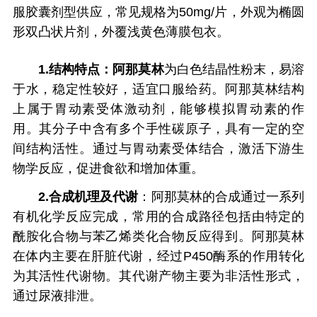
服胶囊剂型供应，常见规格为50mg/片，外观为椭圆
形双凸状片剂，外覆浅黄色薄膜包衣。
1.结构特点：
阿那莫林
为白色结晶性粉末，易溶
于水，稳定性较好，适宜口服给药。阿那莫林结构
上属于胃动素受体激动剂，能够模拟胃动素的作
用。其分子中含有多个手性碳原子，具有一定的空
间结构活性。通过与胃动素受体结合，激活下游生
物学反应，促进食欲和增加体重。
2.合成机理及代谢
：阿那莫林的合成通过一系列
有机化学反应完成，常用的合成路径包括由特定的
酰胺化合物与苯乙烯类化合物反应得到。阿那莫林
在体内主要在肝脏代谢，经过P450酶系的作用转化
为其活性代谢物。其代谢产物主要为非活性形式，
通过尿液排泄。