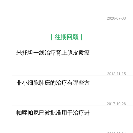
改写了多种
2026-07-03
往期回顾
米托坦一线治疗肾上腺皮质癌
可提高患者无疾病进展
2018-11-15
非小细胞肺癌的治疗有哪些方
法？
2017-10-26
帕唑帕尼已被批准用于治疗进
展期软组织肉瘤