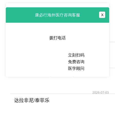
热点推荐
康必行海外医疗咨询客服
X
瑞普替尼
(Augtyro/Repotrectinib)为经治
GIS
拨打电话
2026-07-03
洛拉替尼/劳拉替尼(Lorbrena)
为ALK阳性晚期
立刻扫码
免费咨询
2026-07-03
医学顾问
泰菲乐/达拉菲尼(Dabrafenib)
的不良反应汇
2026-07-03
达拉非尼/泰菲乐
(Dabrafenib/Tafinlar)改写