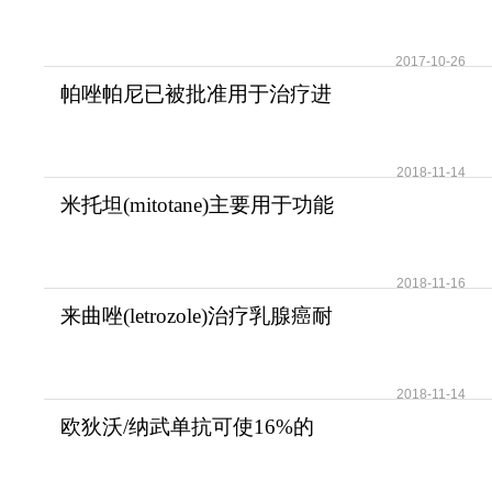
法？
2017-10-26
帕唑帕尼已被批准用于治疗进
展期软组织肉瘤
2018-11-14
米托坦(mitotane)主要用于功能
性和无功能性肾上腺
2018-11-16
来曲唑(letrozole)治疗乳腺癌耐
受性好安全性高
2018-11-14
欧狄沃/纳武单抗可使16%的
晚期肺癌患者活过5年