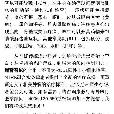
替尼可能导致肝损伤。医生会在治疗期间定期监测
您的肝功能（通过抽血检查）。症状可能包括疲
劳、食欲不振、恶心、呕吐、皮肤或眼白变黄（黄
疸）、尿色加深等。肌肉骨骼疼痛：许多患者会出
现肌肉、骨骼或关节疼痛。医生可以开具药物来帮
助缓解这些症状。其他常见副作用：包括疲劳、便
秘、呼吸困难、恶心、水肿（肿胀）等。
从打破传统治疗瓶颈，到填补经治患者治疗空
白；从卓越的系统疗效，到强大的颅内控制能力，
瑞普替尼
的上市，不仅为ROS1阳性非小细胞肺癌、
NTRK融合实体瘤患者提供了全新的治疗选择，更重
新定义了相关肿瘤的治疗标准，让“长期带瘤生存”从
奢望变为可能。如有需要，请咨询康必行海外医疗
医学顾问：4006-130-650或扫码添加下方微信，我
们将竭诚为您服务！