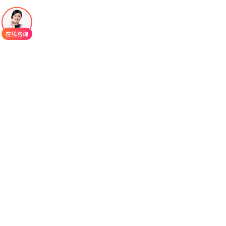
升级，能有效缓解患者关节疼痛、肿胀症状，延缓
关节结构破坏，保护关节功能，同时改善皮肤炎症
表现，大幅提升患者的生活质量。
要理解
非戈替尼
的治疗优势，首先需明晰风湿
免疫病的发病本质：类风湿关节炎、银屑病关节炎
等疾病的核心病理改变，是体内免疫系统异常激
活，导致JAK-STAT信号通路过度传导，促使白细胞
介素-6、肿瘤坏死因子等多种促炎细胞因子大量释
放，进而引发关节滑膜慢性炎症、软骨和骨破坏，
以及皮肤炎症等症状。JAK家族包含JAK1、JAK2、
JAK3、TYK2四种亚型，不同亚型参与不同的炎症信
号传导，其中JAK1是介导风湿免疫病炎症反应的核
心激酶。非戈替尼作为高选择性JAK1抑制剂，其核
心作用机制便是通过口服吸收后，精准结合JAK1激
酶的ATP结合位点，阻断JAK1介导的炎症信号通路