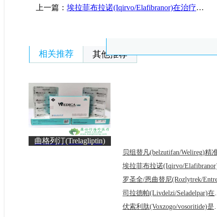
上一篇：
埃拉菲布拉诺(Iqirvo/Elafibranor)在治疗原发性胆汁性胆管炎的疗效和安全性
相关推荐
其他推荐
曲格列汀(Trelagliptin)
的作用机理与结构特
司拉德帕(Livde
伏索利肽(Voxzogo