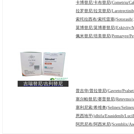
(Tabrecta/capmatinib)为
索托拉西布/
佩米
吉瑞替尼/吉列替尼
(LuciGil/Gilteritinib)