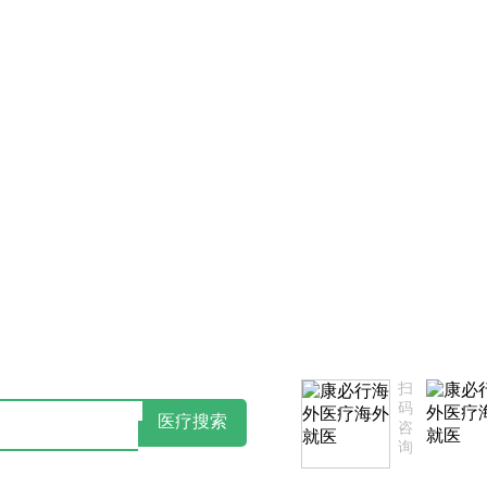
书
点击阅读：康必行隐私政策告知书
如
扫
码
医疗搜索
咨
询