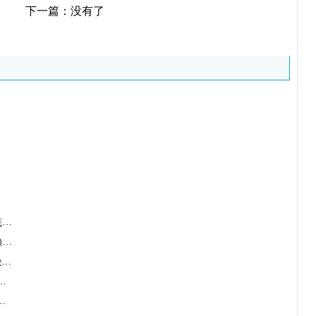
下一篇：没有了
贝组替凡(belzutifan/Welireg)精准填补了VH
埃拉菲布拉诺(Iqirvo/Elafibranor)在治疗原
罗圣全/恩曲替尼(Rozlytrek/Entrectinib)在
lzi/Seladelpar)在治疗原发
/vosoritide)是一种治疗儿