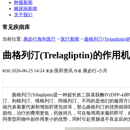
肿瘤新闻
糖尿病新闻
关于我们
常见疾病库
当前位置:
康必行海外医疗
>
医疗新闻
>
曲格列汀(Trelaglip
曲格列汀(Trelagliptin)
2026-06-25 14:24
医药资讯
康必行-小月
时间:
来源:
作者:
曲格列汀(Trilagliptin)是一种超长效二肽基肽酶IV(DP
汀、利格列汀、维格列汀、阿格列汀。不同的是他们的服用方
就代表着要代谢和增加肝肾负担等，那么曲格列汀的优势就得
损伤，治疗的费用更低，药效持久，可在每周周末服药即可，
同类型药物中副作用更小的优势，同时引起胃肠道不良反应的