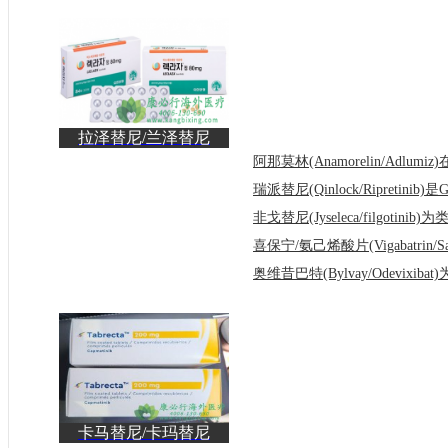
拉泽替尼/兰泽替尼
(Leclaza)与埃万妥单抗
联
卡马替尼/卡玛替尼