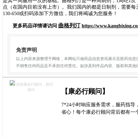
是其一周服用一次的基础。曲格列汀是一种周制剂，1周吃1
点（在国内目前没有上市）。我们国内的都是日制剂，需要每天
130-650或扫码添加下方微信，我们将竭诚为您服务！
曲格列汀
更多药品详情请访问
https://www.kangbixing.co
免责声明
以上内容来源整理于网络，本网站只做药品信息资讯展示且医药信息
不销售任何药品且不承担任何责任。如涉及到作品内容、版权和其他
添加康必行顾问，想问
就问
【康必行顾问】
7*24小时响应服务需求，服药指
省心！每个康必行顾问背后都有一