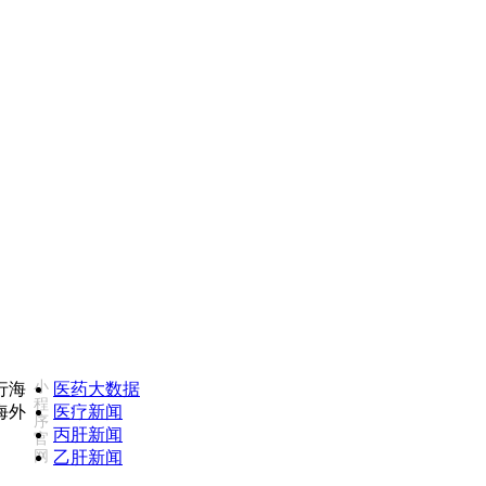
您对我们服务不满意，欢迎致电监督投诉热线：18502735975(同微信)
小
医药大数据
程
医疗新闻
序
丙肝新闻
官
网
乙肝新闻