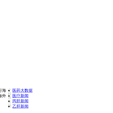
35975(同微信)
康必行海外医疗医药大数据全新更新上
小
医药大数据
程
医疗新闻
序
丙肝新闻
官
网
乙肝新闻