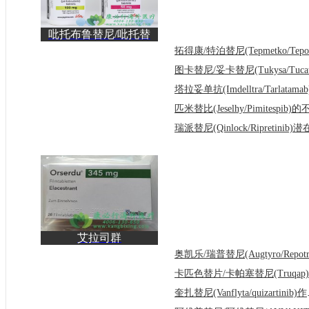
吡托布鲁替尼/吡托替
尼(Jaypirca/pirtobrut
艾拉司群
(Orserdu/Elacestrant)为
既往接受
奎扎替尼(V