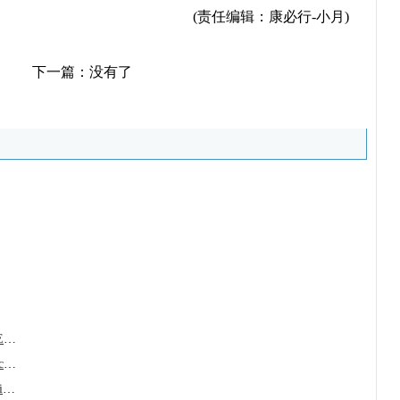
(责任编辑：康必行-小月)
下一篇：没有了
恩西地平(idhifa/Enasidenib/LuciEna)的给
阿思尼布/阿西米尼(Scemblix/Asciminib)为
艾伏尼布/依维替尼(Tibsovo/ivosidenib)为