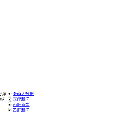
康必行海外医疗医药大数据全新更新上线，7x24小时一对一专业客服
小
医药大数据
程
医疗新闻
序
丙肝新闻
官
网
乙肝新闻