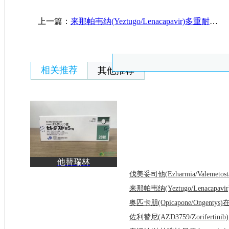
上一篇：
来那帕韦纳(Yeztugo/Lenacapavir)多重耐药HIV-1感染患者提供了全新的治疗选择
相关推荐
其他推荐
他替瑞林
(Taltirelin/Ceredist)为小
脑萎缩
佐利