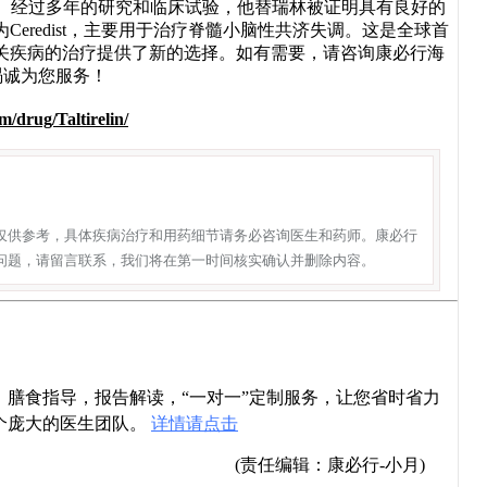
点。经过多年的研究和临床试验，他替瑞林被证明具有良好的
Ceredist，主要用于治疗脊髓小脑性共济失调。这是全球首
关疾病的治疗提供了新的选择。如有需要，请咨询康必行海
将竭诚为您服务！
/drug/Taltirelin/
仅供参考，具体疾病治疗和用药细节请务必咨询医生和药师。康必行
问题，请留言联系，我们将在第一时间核实确认并删除内容。
导，膳食指导，报告解读，“一对一”定制服务，让您省时省力
个庞大的医生团队。
详情请点击
(责任编辑：康必行-小月)