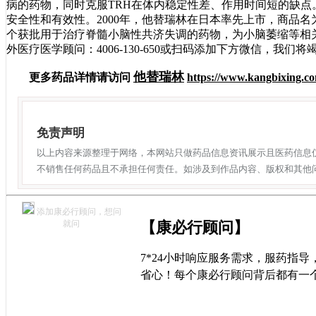
病的药物，同时克服TRH在体内稳定性差、作用时间短的缺
安全性和有效性。2000年，他替瑞林在日本率先上市，商品名为
个获批用于治疗脊髓小脑性共济失调的药物，为小脑萎缩等相
外医疗医学顾问：4006-130-650或扫码添加下方微信，我们
他替瑞林
更多药品详情请访问
https://www.kangbixing.com
免责声明
以上内容来源整理于网络，本网站只做药品信息资讯展示且医药信息
不销售任何药品且不承担任何责任。如涉及到作品内容、版权和其他
添加康必行顾问，想问
就问
【康必行顾问】
7*24小时响应服务需求，服药指
省心！每个康必行顾问背后都有一