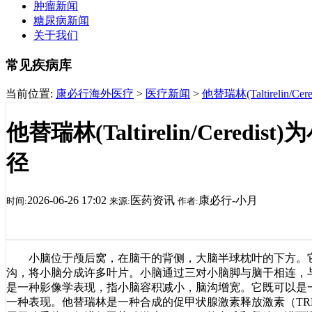
肿瘤新闻
糖尿病新闻
关于我们
常见疾病库
当前位置:
康必行海外医疗
>
医疗新闻
>
他替瑞林(Taltireli
他替瑞林(Taltirelin/Cere
径
2026-06-26 17:02
医药资讯
康必行-小月
时间:
来源:
作者:
小脑位于颅后窝，在脑干的背侧，大脑半球枕叶的下方。它
沟，将小脑分成许多叶片。小脑通过三对小脑脚与脑干相连，
是一种影像学表现，指小脑容积减小，脑沟增宽。它既可以是
一种表现。他替瑞林是一种合成的促甲状腺激素释放激素（TR