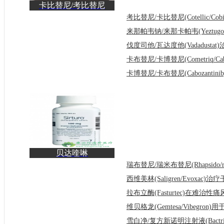
卡比替尼/考比替尼
(Cobimetinib)作为一种
新
贝达喹啉
(Sirturo/Bedaquilin)是针
对ATP合