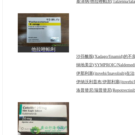
他拉唑帕利
(Talzenna/talazoparib)填
补了高
伊那利塞