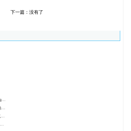
下一篇：没有了
伐美妥司他(Ezharmia/Valemetostat)为外周T
来那帕韦纳(Yeztugo/Lenacapavir)多重耐药H
奥匹卡朋(Opicapone/Ongentys)在帕金森病治
替尼(AZD3759/Zorifertinib)成为EGFR突