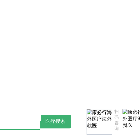
服务不满意，欢迎致电监督投诉热线：18502735975(同微信)
扫
码
医疗搜索
咨
询