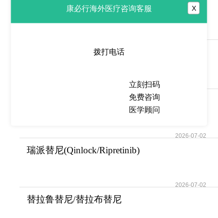
沃克佐戈/伏索利肽
康必行海外医疗咨询客服
X
(Voxzogo/vosoritide)用
2026-07-02
爱泌罗/戊聚糖多硫酸钠
拨打电话
(Pentosanpolysulfat
立刻扫码
2026-07-02
免费咨询
瑞布替尼/瑞米布替尼
医学顾问
(remibrutinib)的作用
2026-07-02
瑞派替尼(Qinlock/Ripretinib)
是GIST精准靶
2026-07-02
替拉鲁替尼/替拉布替尼
(tirabrutinib)的作