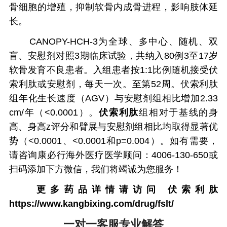
骨细胞的增殖，抑制软骨内成骨进程，影响肢体延
长。
CANOPY-HCH-3为全球、多中心、随机、双
盲、安慰剂对照3期临床试验，共纳入80例3至17岁
软骨发育不良患者。入组患者按1:1比例随机接受伏
索利肽或安慰剂，每天一次。至第52周。伏索利肽
组年化生长速度（AGV）与安慰剂组相比增加2.33
cm/年（<0.0001）。
伏索利肽
组相对于基线的身
高、身高z评分和臂展与安慰剂组相比均取得显著优
势（<0.0001、<0.0001和p=0.004）。如有需要，
请咨询康必行海外医疗医学顾问：4006-130-650或
扫码添加下方微信，我们将竭诚为您服务！
更多药品详情请访问
伏索利肽
https://www.kangbixing.com/drug/fslt/
一对一客服专业解答