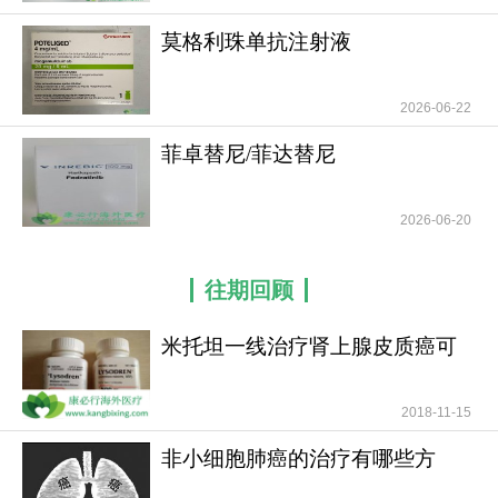
莫格利珠单抗注射液
(Mogamulizumab/Potelig
2026-06-22
菲卓替尼/菲达替尼
(Fedratinib/Inrebic)的
2026-06-20
往期回顾
米托坦一线治疗肾上腺皮质癌可
提高患者无疾病进展
2018-11-15
非小细胞肺癌的治疗有哪些方
法？