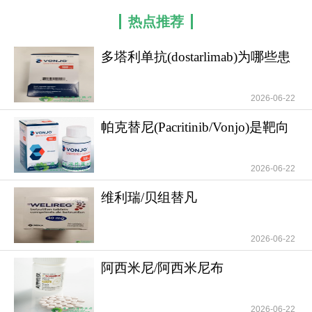
热点推荐
多塔利单抗(dostarlimab)为哪些患
者带来希
2026-06-22
帕克替尼(Pacritinib/Vonjo)是靶向
治疗骨髓
2026-06-22
维利瑞/贝组替凡
(Belzutifan/Welireg)提升
2026-06-22
阿西米尼/阿西米尼布
(Scemblix/Asciminib)
2026-06-22