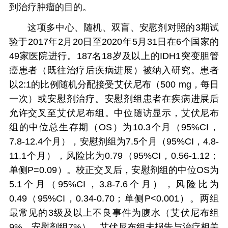
到治疗肿瘤的目的。
这项多中心、随机、双盲、安慰剂对照的3期试
验于2017年2月20日至2020年5月31日在6个国家的
49家医院进行。187名18岁及以上的IDH1突变胆管
癌患者（既往治疗后疾病进展）被纳入研究。患者
以2:1的比例随机分配接受艾伏尼布（500 mg，每日
一次）或安慰剂治疗。安慰剂组患者在疾病进展后
允许交叉至艾伏尼布组。中位随访显示，艾伏尼布
组的中位总生存期（OS）为10.3个月（95%CI，
7.8-12.4个月），安慰剂组为7.5个月（95%CI，4.8-
11.1个月），风险比为0.79（95%CI，0.56-1.12；
单侧P=0.09）。校正交叉后，安慰剂组的中位OS为
5.1个月（95%CI，3.8-7.6个月），风险比为
0.49（95%CI，0.34-0.70；单侧P<0.001）。两组
最常见的3级及以上不良事件为腹水（艾伏尼布组
9%，安慰剂组7%）。艾伏尼布组未报告与治疗相关