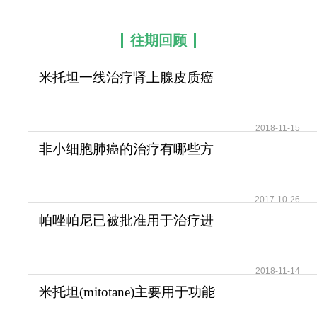
往期回顾
米托坦一线治疗肾上腺皮质癌
可提高患者无疾病进展
2018-11-15
非小细胞肺癌的治疗有哪些方
法？
2017-10-26
帕唑帕尼已被批准用于治疗进
展期软组织肉瘤
2018-11-14
米托坦(mitotane)主要用于功能
性和无功能性肾上腺