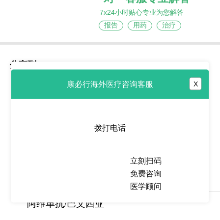
7x24小时贴心专业为您解答
报告
用药
治疗
分享到
康必行海外医疗咨询客服
X
热点推荐
拨打电话
艾伏尼布/依维替尼
立刻扫码
(ivosidenib/Tibsovo)升
免费咨询
医学顾问
2026-06-22
阿维单抗/巴文西亚
(BAVENCIO)免疫疗法延长