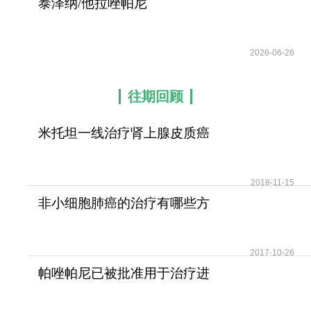
泰泽纳/他拉唑帕尼
(Talzenna/talazoparib)
2026-06-26
往期回顾
米托坦一线治疗肾上腺皮质癌
可提高患者无疾病进展
2018-11-15
非小细胞肺癌的治疗有哪些方
法？
2017-10-26
帕唑帕尼已被批准用于治疗进
展期软组织肉瘤