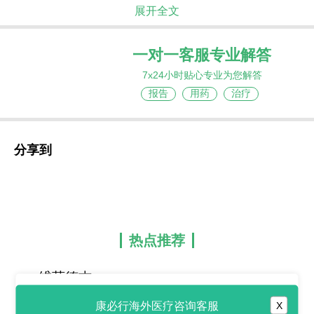
展开全文
一对一客服专业解答
7x24小时贴心专业为您解答
报告
用药
治疗
分享到
热点推荐
维莫德吉
(Vismodegib/Erivedge)改变了
康必行海外医疗咨询客服
X
晚期