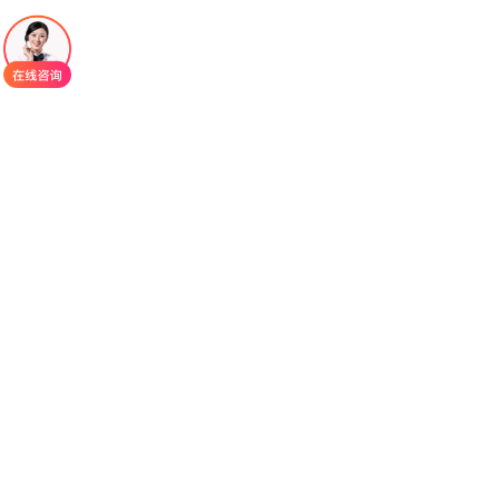
阿西米尼
是一种ABL/BCR-ABL1酪氨酸激酶抑
制剂（TKI），主要用于治疗既往接受过≥2种TKI治
疗的费城染色体阳性慢性髓系白血病慢性期
（Ph+CML-CP）成人患者，获批“STAMP抑制
剂”（特异性靶向ABL肉豆蔻酰口袋的抑制剂）。
一、核心优势
1.作用机制独特：不同于传统TKI靶向ABL激酶
活性位点，阿西米尼靶向ABL蛋白的“肉豆蔻酰口
袋”，能有效克服因激酶结构域突变（如T315I突变，
对多种TKI耐药）导致的耐药问题。
2.安全性更高：对正常细胞的ABL激酶抑制作用
弱，减少了传统TKI常见的骨髓抑制、心血管毒性
（如高血压、QT间期延长）等副作用，患者耐受性
更好。