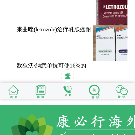
性和无功能性肾上腺
2018-11-15
来曲唑(letrozole)治疗乳腺癌耐
受性好安全性高
欧狄沃/纳武单抗可使16%的
晚期肺癌患者活过5年