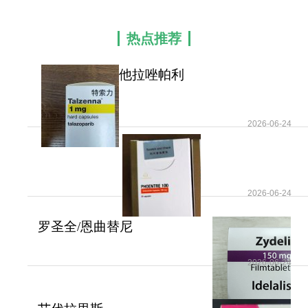
有一些错误出现，但是人体正常细胞会有一种修复
机制，将错误修复好。一种是依赖BRCA基因
热点推荐
（BRCA1或BRCA2）的同源重组修复，还有一种是
依赖名为PARP的修复机制。
他拉唑帕利
癌症本质是基因突变导致细胞分裂增殖失控的
(Talazoparib/Talacare)作为
基因病，细胞分裂时需完整复制DNA，而正常细胞
PARP
2026-06-24
与癌细胞均有DNA损伤修复机制，主要包括依赖
BRCA基因（BRCA1或BRCA2）的同源重组修复，
以及依赖PARP的修复机制。对于BRCA基因突变携
带者，其肿瘤多因BRCA突变失活引发，此时使用
他
2026-06-24
拉唑帕尼
等PARP抑制剂阻断PARP修复途径，会使
癌细胞无法修复损伤的DNA，进而导致癌细胞死
罗圣全/恩曲替尼
亡，这也是PARP抑制剂的核心抗癌原理。因此如果
(Rozlytrek/Entrectinib)的
一个病人是BRCA基因突变的携带者，那么他（她）
2026-06-24
的肿瘤很可能会因为BRCA突变失活而导致的，如果
使用药物再将PARP这条基因修复途径抑制住，这样