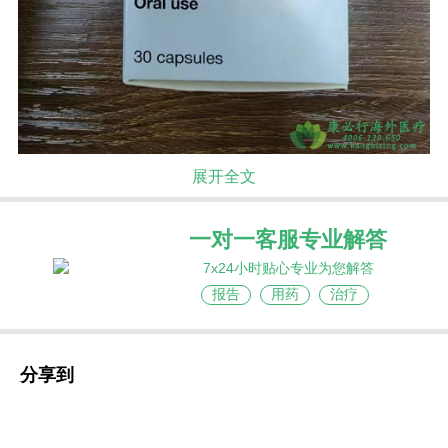
展开全文
PARP抑制剂的抗癌原理
我们知道，不管是人体正常细胞还是癌细胞都
一对一客服专业解答
是需要进行分裂。癌细胞本身是一种因为基因突变
7x24小时贴心专业为您解答
导致分裂增殖失控的疾病，所以所癌症本质上是一
报告
用药
治疗
种基因病，一定有基因变异导致的这种疾病，之所
以有些检测报告阴性是因为没有测全面而已。癌细
胞分裂自己的时候，首先需要将自己的遗传信息，
分享到
也就是DNA完整的复制一份，但是在复制的时候不
能中间断了，不能出现严重的错误。事实上经常会