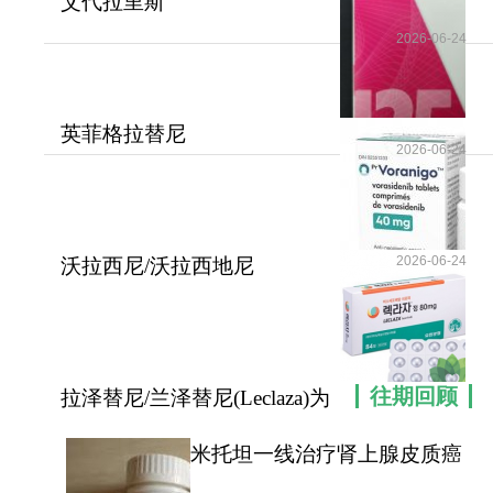
艾代拉里斯
癌细胞就不能修复损伤的DNA，他们也就死掉了。
(Zydelig/Idelalisib）为B细胞血
2026-06-24
如有需要，请咨询康必行海外医疗医学顾问：4006-
130-650或扫码添加下方微信，我们将竭诚为您服
务！
英菲格拉替尼
2026-06-24
更多药品详情请访问
他拉唑帕利
(Truseltiq/Infigratinib)为FG
https://www.kangbixing.com
一对一客服专业解答
2026-06-24
沃拉西尼/沃拉西地尼
(Voranigo/Vorasidenib
"扫一扫添加官方微信 咨询解答更便捷"
往期回顾
拉泽替尼/兰泽替尼(Leclaza)为
众多EGFR突变
米托坦一线治疗肾上腺皮质癌
可提高患者无疾病进展