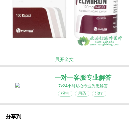
戊聚糖聚硫酸钠
（Pentosan Polysulfate
展开全文
Sodium）由美国食品药品监督管理局（FDA）批
准，适用于缓解间质性膀胱炎相关的膀胱疼痛或不
一对一客服专业解答
适。该产品是一种半合成的类肝素大分子碳水化合
7x24小时贴心专业为您解答
物衍生物，在化学和结构上类似于糖胺聚糖。在初
报告
用药
治疗
步的临床模型中，戊聚糖聚硫酸钠可粘附在膀胱壁
粘膜上，作为缓冲液来控制细胞通透性，防止尿液
中的刺激性溶质到达膀胱上皮细胞。
戊聚糖聚硫酸
分享到
钠
适用于缓解间质性膀胱炎,膀胱疼痛或不适的患