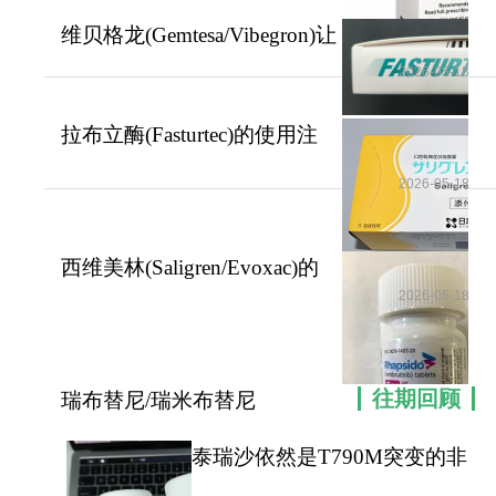
维贝格龙(Gemtesa/Vibegron)让
一对一客服专业解答
膀胱过度活动
2026-05-18
"扫一扫添加官方微信 咨询解答更便捷"
拉布立酶(Fasturtec)的使用注
意事项以及特
2026-05-18
西维美林(Saligren/Evoxac)的
药物相互与作
2026-05-18
往期回顾
瑞布替尼/瑞米布替尼
(remibrutinib)在慢性
泰瑞沙依然是T790M突变的非
小细胞肺癌患者治疗首