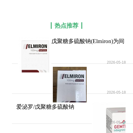
者，对IC/BPS患者是一种较有效的治疗方法。当患
者接受6个月或更长时间的治疗时，可以达到最大的
治疗反应。
热点推荐
在世界肾脏日之际，我们呼吁每个人关注肾脏
健康，定期体检，及早发现潜在的健康隐患。尤其
戊聚糖多硫酸钠(Elmiron)为间
是对于罕见病患者，早期干预是改善预后的关键。
质性膀胱炎/膀
如今，通过创新药物和治疗手段，以胱氨酸贮积
症、低级别上尿路尿路上皮癌及间质性膀胱炎为代
2026-05-18
表的罕见肾脏疾病患者的生存率和生活质量均有了
显著提升。医学的不断发展，正在为罕见病患者点
亮更多希望之光。如有需要，请咨询康必行海外医
2026-05-18
疗医学顾问：4006-130-650或扫码添加下方微信，
我们将竭诚为您服务！
爱泌罗/戊聚糖多硫酸钠
(Elmiron)的用法用量
更多药品详情请访问
戊聚糖多硫酸钠
2026-05-18
https://www.kangbixing.com/drug/aml/