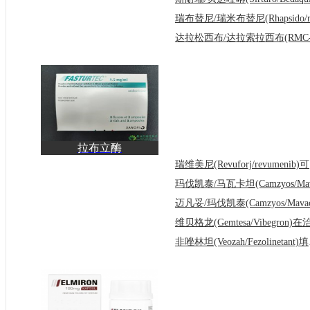
拉布立酶
(Fasturtec/Elitek)在痛风
瑞维
治疗时使
非唑林坦