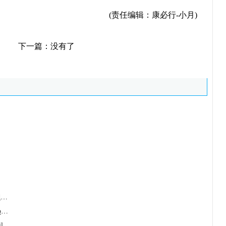
(责任编辑：康必行-小月)
下一篇：没有了
伐度司他/维达司他(Vafseo/Vadadustat)用于
西诺氨酯/苯巴那酯(Ontozry/cenobamate)为
斯耐瑞/贝达喹啉(Sirturo/Bedaquilin)是耐