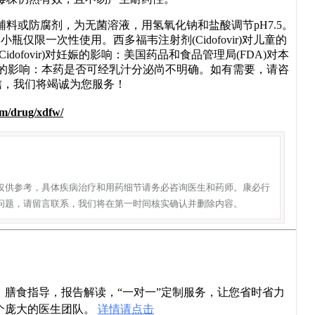
料或防腐剂，为无菌溶液，用氢氧化钠和盐酸调节pH7.5。
仅限一次性使用。西多福韦注射剂(Cidofovir)对儿童的
fovir)对妊娠的影响：美国药品和食品管理局(FDA)对本
)对哺乳的影响：本药是否可经乳汁分泌尚不明确。如有需要，请咨
方微信，我们将竭诚为您服务！
om/drug/xdfw/
仅供参考，具体疾病治疗和用药细节请务必咨询医生和药师。康必行
问题，请留言联系，我们将在第一时间核实确认并删除内容。
导，膳食指导，报告解读，“一对一”定制服务，让您省时省力
个庞大的医生团队。
详情请点击