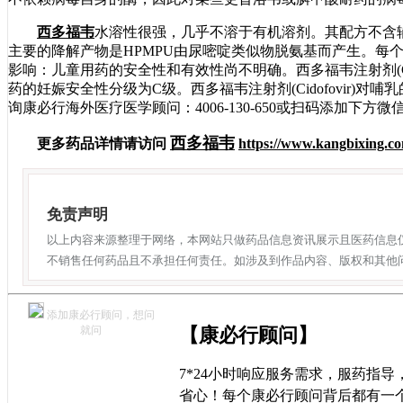
西多福韦
水溶性很强，几乎不溶于有机溶剂。其配方不含辅
主要的降解产物是HPMPU由尿嘧啶类似物脱氨基而产生。每个小瓶
影响：儿童用药的安全性和有效性尚不明确。西多福韦注射剂(Cido
药的妊娠安全性分级为C级。西多福韦注射剂(Cidofovir
询康必行海外医疗医学顾问：4006-130-650或扫码添加下
西多福韦
更多药品详情请访问
https://www.kangbixing.c
免责声明
以上内容来源整理于网络，本网站只做药品信息资讯展示且医药信息
不销售任何药品且不承担任何责任。如涉及到作品内容、版权和其他
添加康必行顾问，想问
就问
【康必行顾问】
7*24小时响应服务需求，服药指
省心！每个康必行顾问背后都有一