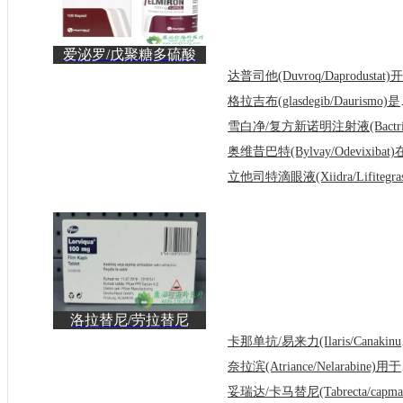
爱泌罗/戊聚糖多硫酸
钠(Elmiron)为间质性膀
格拉吉布(g
洛拉替尼/劳拉替尼
(Lorbrena)为ALK阳性
卡那单抗
晚期
奈拉滨(