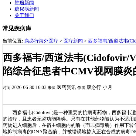
肿瘤新闻
糖尿病新闻
关于我们
常见疾病库
当前位置:
康必行海外医疗
>
医疗新闻
>
西多福韦/西道法韦(Ci
西多福韦/西道法韦(Cidofovir
陷综合征患者中CMV视网膜炎
2026-06-30 16:03
医药资讯
康必行-小月
时间:
来源:
作者:
西多福韦(Cidofovir)是一种重要的抗病毒药物，西多福韦
的治疗，且患者无肾功能障碍。只有在其他药物被认为不适用的情
药物进入细胞后，在宿主细胞内的酶（而非病毒酶）作用下转
地抑制病毒的DNA聚合酶，并被错误地掺入正在合成的病毒D