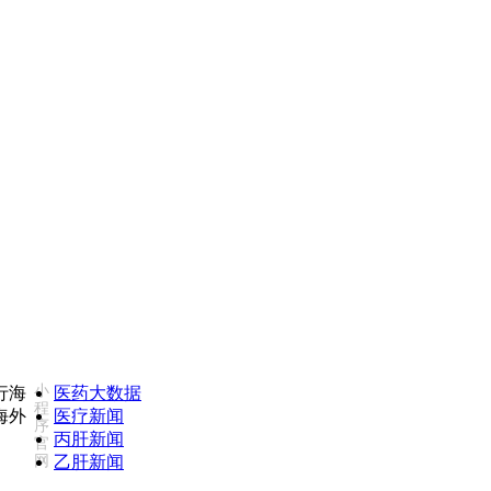
如您对我们服务不满意，欢迎致电监督投诉热线：18502735975(同微信)
小
医药大数据
程
医疗新闻
序
丙肝新闻
官
网
乙肝新闻