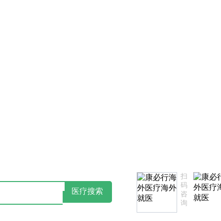
告知书
点击阅读：康必行隐私政策告知书
扫
码
医疗搜索
咨
询