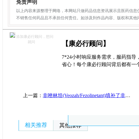
免责声明
以上内容来源整理于网络，本网站只做药品信息资讯展示且医药信息
不销售任何药品且不承担任何责任。如涉及到作品内容、版权和其他
添加康必行顾问，想问
就问
【康必行顾问】
7*24小时响应服务需求，服药指
省心！每个康必行顾问背后都有一
上一篇：
非唑林坦(Veozah/Fezolinetant)填补了非激素治疗更年期潮热的临床空白
相关推荐
其他推荐