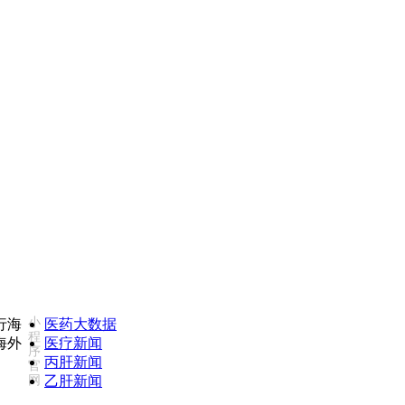
2735975(同微信)
康必行海外医疗医药大数据全新更新
小
医药大数据
程
医疗新闻
序
丙肝新闻
官
网
乙肝新闻