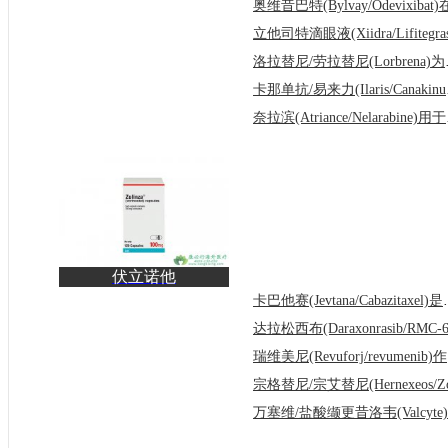
射液(Bactrim)的作用机
洛拉替尼/
卡那单抗
奈拉滨(
伏立诺他
(Zolinza/Vorinosta)作为
卡巴他赛(Jevta
HDAC抑制
瑞维