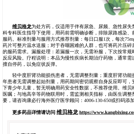
维贝格龙
为处方药，仅适用于伴有尿急、尿频、急性尿失
科专科医生指导下使用，用药前需明确诊断，排除尿路感染、
服药。标准剂量与服用方式推荐剂量：每日口服1次，每次75
药片可整片温水送服；对于吞咽困难的人群，也可将药片压碎
的服药需求。漏服处理：若漏服一次，无需补服，下次按常规
反应风险。疗程说明：本品为慢性疾病长期治疗药物，通常需
擅自停药，以免症状反弹。
轻中度肝肾功能损伤患者，无需调整剂量；重度肝肾功能损
年患者无需调整起始剂量，用药期间密切观察自身反应即可，
下青少年儿童，暂无明确用药安全性数据，不推荐使用。维贝
医嘱；与地高辛等药物联用时，需监测相关指标，由医生调整
要，请咨询康必行海外医疗医学顾问：4006-130-650或扫
维贝格龙
更多药品详情请访问
https://www.kangbixing.c