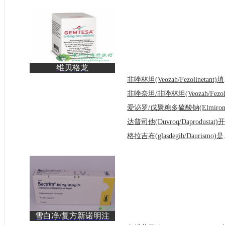
维贝格龙
(Gemtesa/Vibegron)在治
非唑林坦
疗膀胱过度
格拉吉布(g
雪白净/复方新诺明注