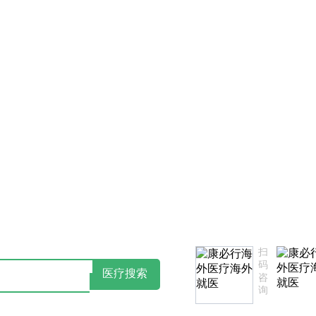
告知书
如您对我们服务不满意，欢迎致电监督投诉热线：1850
扫
码
医疗搜索
咨
询