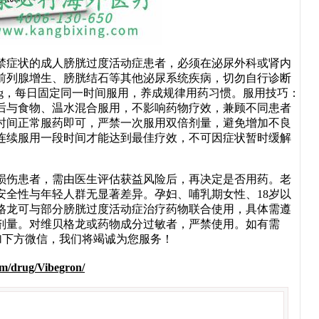
禁症状的成人膀胱过度活动症患者，必须在泌尿外科或肾内
前列腺增生、膀胱结石等其他泌尿系统疾病，切勿自行诊断
mg，每日固定同一时间服用，养成规律用药习惯。服用技巧：
后与食物、温水混合服用，不影响药物疗效，兼顾不同患者
时间正常服药即可，严禁一次服用双倍剂量，避免增加不良
连续服用一段时间才能达到最佳疗效，不可因症状暂时缓解
伤患者，需由医生评估获益风险后，再决定是否用药。老
安全性与年轻人群无显著差异。孕妇、哺乳期女性、18岁以
格龙可与部分膀胱过度活动症治疗药物联合使用，具体需遵
剂量。对维贝格龙或药物成分过敏者，严禁使用。如有需
码添加下方微信，我们将竭诚为您服务！
om/drug/Vibegron/