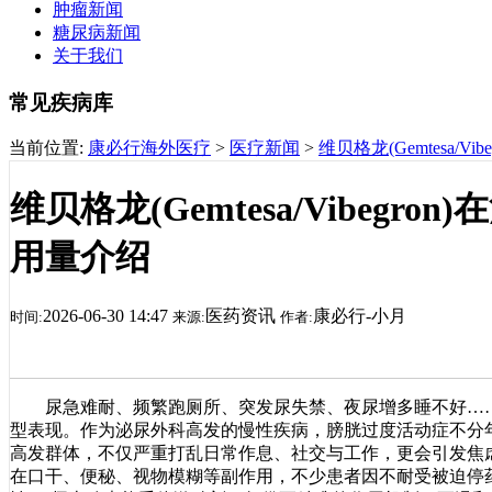
肿瘤新闻
糖尿病新闻
关于我们
常见疾病库
当前位置:
康必行海外医疗
>
医疗新闻
>
维贝格龙(Gemtesa/
维贝格龙(Gemtesa/Vibeg
用量介绍
2026-06-30 14:47
医药资讯
康必行-小月
时间:
来源:
作者:
尿急难耐、频繁跑厕所、突发尿失禁、夜尿增多睡不好……这
型表现。作为泌尿外科高发的慢性疾病，膀胱过度活动症不分
高发群体，不仅严重打乱日常作息、社交与工作，更会引发焦
在口干、便秘、视物模糊等副作用，不少患者因不耐受被迫停