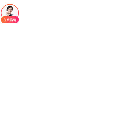
和纤维化，严重时可导致多器官衰竭，甚至死亡。
更棘手的是，传统治疗以糖皮质激素和免疫抑制剂
为主，不仅疗效有限，且长期使用会带来严重副作
用，许多患者在多线治疗失败后，陷入无药可医的
绝境。而
贝舒地尔
的出现，彻底打破了这一治疗僵
局，作为首个获批上市的选择性Rho相关卷曲螺旋蛋
白激酶2（ROCK2）抑制剂，它凭借独特的作用机
制、卓越的疗效和良好的耐受性，成为cGVHD治疗
领域的里程碑式药物，为无数移植后患者点亮了长
期生存的希望，其临床重要性不言而喻。
对于cGVHD患者而言，传统治疗的核心困境的
是无法从根源上重建机体免疫平衡——糖皮质激素
虽能暂时抑制免疫反应，却无法精准调控异常活化
的免疫细胞，长期使用还会导致骨质疏松、感染风
险升高、代谢紊乱等严重副作用；而其他免疫抑制