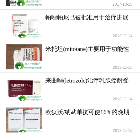
枢神经系统肿瘤部位。
2017-10-26
获批适应症：适用于1岁及以上患者，其
帕唑帕尼已被批准用于治疗进展
H3K27M突变型弥漫性中线胶质瘤在先前治疗（如放
期软组织肉瘤
疗）后出现进展。
2018-11-14
三、数据优势：改写“生存绝望”的临床证据
米托坦(mitotane)主要用于功能性
基于5项临床试验汇总结果（50例复发患者，含
和无功能性肾上腺
儿童和成人），疗效数据振奋人心：
2018-11-16
来曲唑(letrozole)治疗乳腺癌耐受
性好安全性高
2018-11-14
欧狄沃/纳武单抗可使16%的晚期
肺癌患者活过5年
2018-11-15