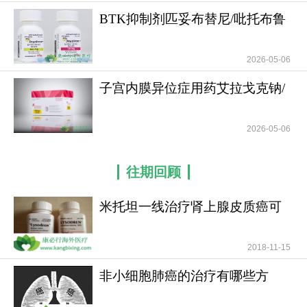
致癌细胞不受控生长，被视为“不可成药”靶点
BTK抑制剂匹妥布替尼/吡托布鲁
二、药物详细信息：历史性突破的“双重作用”靶
替尼(Jaypirc
向药
2026-05-06
多达维普酮
（Dordaviprone）由Jazz制药研
子宫内膜异位症用药艾拉戈克钠/
发，2025年8月6日获FDA加速批准，2025年9月被
恶拉戈利钠(
纳入NCCN《小儿中枢神经系统肿瘤》和《中枢神经
2026-05-06
系统肿瘤》指南2A类推荐。
作用机制（双重靶向）：
往期回顾
1.拮抗多巴胺受体D2（DRD2）：抑制肿瘤细胞
米托坦一线治疗肾上腺皮质癌可
生长信号通路；
提高患者无疾病进展
2.激活线粒体蛋白酶ClpP：引发癌细胞线粒体
2018-11-15
功能障碍，诱导凋亡；
非小细胞肺癌的治疗有哪些方
3.独特优势：口服给药，穿透血脑屏障，直达中
法？