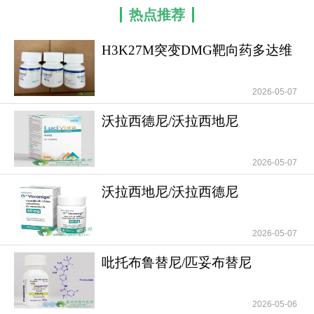
热点推荐
一、疾病介绍：儿童脑肿瘤的“死亡陷阱”
H3K27M突变DMG靶向药多达维
弥漫性中线胶质瘤（DMG），特别是携带
普龙/多达维普酮
H3K27M突变的亚型，是儿童和青少年最致命的脑肿
2026-05-07
瘤之一，被称为“儿童脑癌杀手”：
沃拉西德尼/沃拉西地尼
发病部位：肿瘤长在脑干、丘脑等中枢神经系
(Voranigo/Vorasiden
统“禁区”，手术切除风险极高，多数患者无法手术
2026-05-07
恶性程度：WHO 4级，侵袭性极强，生长迅速
沃拉西地尼/沃拉西德尼
预后极差：传统治疗下中位生存期仅1年，复发
(Voranigo/Vorasiden
后短至5.1个月
2026-05-07
治疗困境：放疗是唯一有效局部控制手段，化
吡托布鲁替尼/匹妥布替尼
疗效果有限，复发后几乎无计可施
(Jaypirca/pirtobr
突变机制：H3K27M突变扰乱表观遗传调控，导
2026-05-06