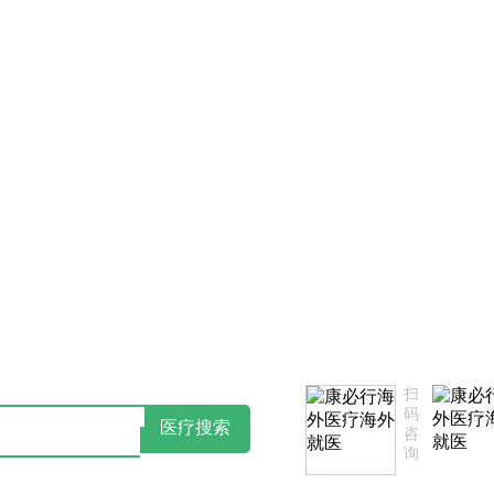
康必行隐私政策告知书
如您对我们服务不满意，欢迎致电监督
扫
码
医疗搜索
咨
询