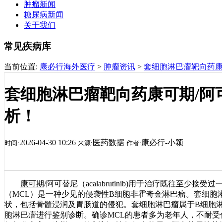
肿瘤新闻
糖尿病新闻
关于我们
常见疾病库
当前位置:
康必行海外医疗
>
肿瘤资讯
>
套细胞淋巴瘤靶向药康可期/
套细胞淋巴瘤靶向药康可期/阿可替尼（
析！
2026-04-30 10:26
医药数据
康必行-小颖
时间:
来源:
作者:
康可期
/阿可替尼（acalabrutinib)用于治疗既往至
（MCL）是一种少见的侵袭性B细胞非霍奇金淋巴瘤。套细胞
状，包括骨髓浸润及胃肠道的侵犯。套细胞淋巴瘤属于B细胞
胞淋巴瘤进行鉴别诊断。确诊MCL的患者多为老年人，不耐受