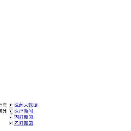
投诉热线：18502735975(同微信)
康必行海外医疗医
小
医药大数据
程
医疗新闻
序
丙肝新闻
官
网
乙肝新闻