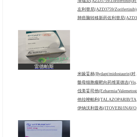
泽瑞
左利
雷德帕斯
(Rydapt/midostaurin)和
米哚妥林(Rydap
吉瑞替尼有
髓母细胞瘤靶向药
他拉唑帕
伊纳沃利