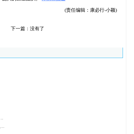
(责任编辑：康必行-小颖)
下一篇：没有了
abrafenib/Tafinlar)联合曲美替
曲美替尼(Trametinib/Mekinist)点亮抗癌征