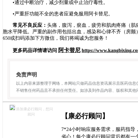
•通过中断治疗，减少剂量或中止治疗毒性。
•严重肝功能不全的患者应避免服用阿卡替尼。
常见不良反应：
头痛，腹泻，瘀血，疲劳和肌肉疼痛（肌
胞水平降低。严重的副作用包括出血，感染和心律不齐（房颤）。
650或扫码添加下方微信，我们将竭诚为您服务！
阿卡替尼
更多药品详情请访问
https://www.kangbixing.co
免责声明
以上内容来源整理于网络，本网站只做药品信息资讯展示且医药信息
不销售任何药品且不承担任何责任。如涉及到作品内容、版权和其他
添加康必行顾问，想问
就问
【康必行顾问】
7*24小时响应服务需求，服药指
省心！每个康必行顾问背后都有一