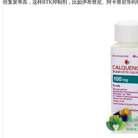
但复发率高，这样BTK抑制剂，比如伊布替尼、阿卡替尼等药