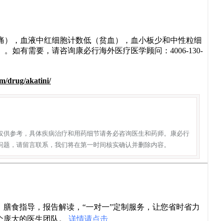
痛），血液中红细胞计数低（贫血），血小板少和中性粒细
如有需要，请咨询康必行海外医疗医学顾问：4006-130-
m/drug/akatini/
仅供参考，具体疾病治疗和用药细节请务必咨询医生和药师。康必行
问题，请留言联系，我们将在第一时间核实确认并删除内容。
导，膳食指导，报告解读，“一对一”定制服务，让您省时省力
个庞大的医生团队。
详情请点击