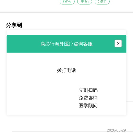
报告
用药
治疗
分享到
康必行海外医疗咨询客服
X
热点推荐
拨打电话
米哚妥林/雷德帕斯
(Rydapt/midostaurin)系
立刻扫码
免费咨询
2026-05-29
医学顾问
雷德帕斯/米哚妥林
(Rydapt/midostaurin)服
2026-05-29