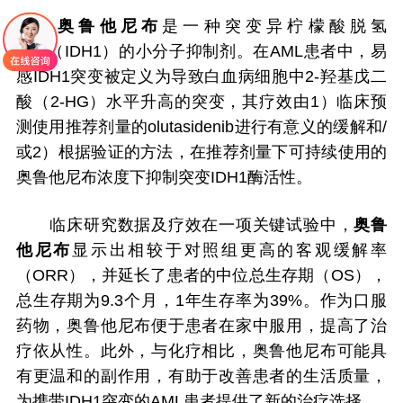
奥鲁他尼布
是一种突变异柠檬酸脱氢
酶-1（IDH1）的小分子抑制剂。在AML患者中，易
感IDH1突变被定义为导致白血病细胞中2-羟基戊二
酸（2-HG）水平升高的突变，其疗效由1）临床预
测使用推荐剂量的olutasidenib进行有意义的缓解和/
或2）根据验证的方法，在推荐剂量下可持续使用的
奥鲁他尼布浓度下抑制突变IDH1酶活性。
临床研究数据及疗效在一项关键试验中，
奥鲁
他尼布
显示出相较于对照组更高的客观缓解率
（ORR），并延长了患者的中位总生存期（OS），
总生存期为9.3个月，1年生存率为39%。作为口服
药物，奥鲁他尼布便于患者在家中服用，提高了治
疗依从性。此外，与化疗相比，奥鲁他尼布可能具
有更温和的副作用，有助于改善患者的生活质量，
为携带IDH1突变的AML患者提供了新的治疗选择。