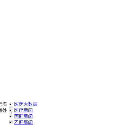
如您对我们服务不满意，欢迎致电监督投诉热线：18502735975(同微信)
小
医药大数据
程
医疗新闻
序
丙肝新闻
官
网
乙肝新闻