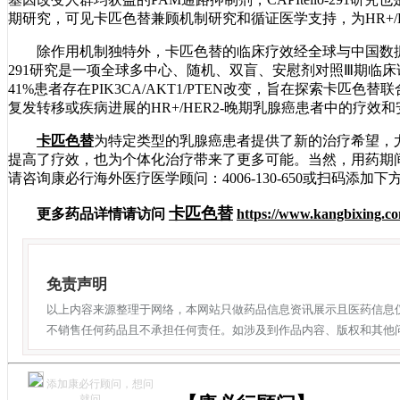
期研究，可见卡匹色替兼顾机制研究和循证医学支持，为HR+/
除作用机制独特外，卡匹色替的临床疗效经全球与中国数据的双重
291研究是一项全球多中心、随机、双盲、安慰剂对照Ⅲ期临床试验，纳
41%患者存在PIK3CA/AKT1/PTEN改变，旨在探索卡匹
复发转移或疾病进展的HR+/HER2-晚期乳腺癌患者中的疗效
卡匹色替
为特定类型的乳腺癌患者提供了新的治疗希望，
提高了疗效，也为个体化治疗带来了更多可能。当然，用药期
请咨询康必行海外医疗医学顾问：4006-130-650或扫码添
卡匹色替
更多药品详情请访问
https://www.kangbixing.co
免责声明
以上内容来源整理于网络，本网站只做药品信息资讯展示且医药信息
不销售任何药品且不承担任何责任。如涉及到作品内容、版权和其他
添加康必行顾问，想问
就问