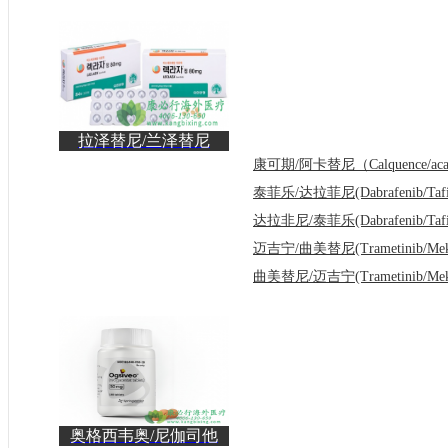
拉泽替尼/兰泽替尼
(Leclaza)为众多EGFR
突变
奥格西韦奥/尼伽司他