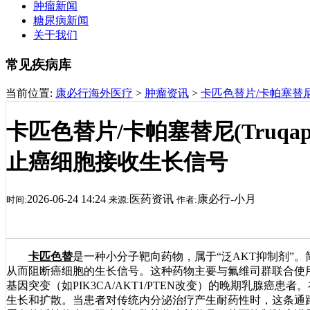
肿瘤新闻
糖尿病新闻
关于我们
常见疾病库
当前位置:
康必行海外医疗
>
肿瘤资讯
>
卡匹色替片/卡帕塞替尼
卡匹色替片/卡帕塞替尼(Truq
止癌细胞接收生长信号
2026-06-24 14:24
医药资讯
康必行-小月
时间:
来源:
作者:
卡匹色替
是一种小分子靶向药物，属于“泛AKT抑制剂”
从而阻断癌细胞的生长信号。这种药物主要与氟维司群联合使用
基因突变（如PIK3CA/AKT1/PTEN改变）的晚期乳腺癌患者
生长和扩散。当患者对传统内分泌治疗产生耐药性时，这条通路