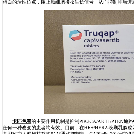
蛋白的活性位点，阻止癌细胞接收生长信号，从而抑制肿瘤进
卡匹色替
的主要作用机制是抑制PIK3CA/AKT1/PTEN通
任何一种改变的患者均有效。目前，在HR+/HER2-晚期乳腺癌治
基因改变人群均获益的PAM通路抑制剂，CAPItello-291研