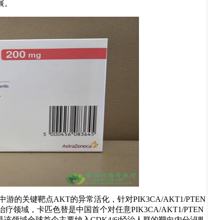
展。
路中游的关键靶点AKT的异常活化，针对PIK3CA/AKT1/PTEN
疗领域，卡匹色替是中国首个对任意PIK3CA/AKT1/PTEN
究也是该领域全球首个主要纳入CDK4/6i经治人群的靶向内分泌Ⅲ