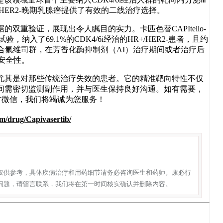
HER2-晚期乳腺癌提供了有效的二线治疗选择。
验证，展现出令人瞩目的实力。卡匹色替CAPItello-
入了69.1%的CDK4/6i经治的HR+/HER2-患者，且约
色替联合氟维司群，在芳香化酶抑制剂（AI）治疗期间或者治疗后
和安全性。
尤其是对那些传统治疗失效的患者。它的精准靶向特性不仅
间需密切监测副作用，并与医生保持良好沟通。如有需要，
加下方微信，我们将竭诚为您服务！
m/drug/Capivasertib/
仅供参考，具体疾病治疗和用药细节请务必咨询医生和药师。康必行
问题，请留言联系，我们将在第一时间核实确认并删除内容。