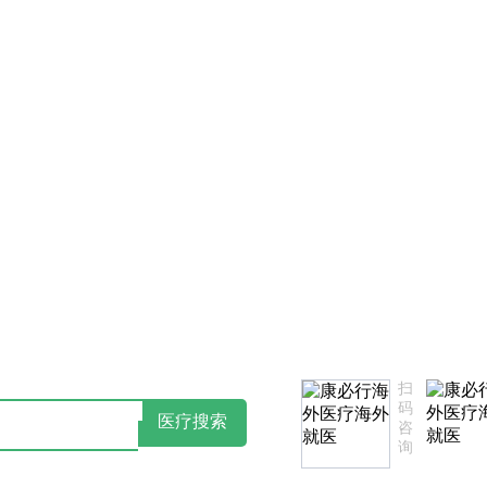
告知书
点击阅读：康必行隐私政策告知书
扫
码
医疗搜索
咨
询