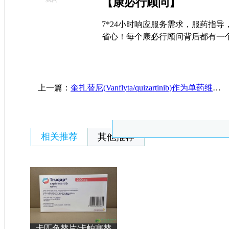
【康必行顾问】
7*24小时响应服务需求，服药指
省心！每个康必行顾问背后都有一
上一篇：
奎扎替尼(Vanflyta/quizartinib)作为单药维持治疗在FLT3-ITD阳性新诊断AML患者中的疗效与安全性
相关推荐
其他推荐
卡匹色替片/卡帕塞替