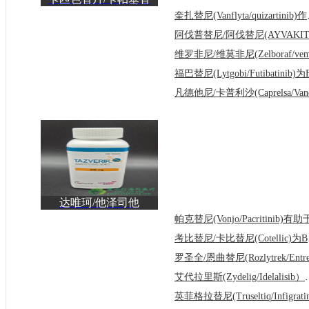
尼(Truqap)锁住AKT蛋
奎扎替尼(V
白
达唯珂/他泽司他
(Tazverik/Tazemetostat)
为
考比替
艾代拉里斯(Zydeli