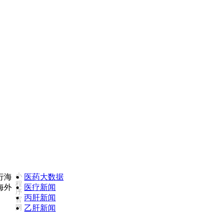
如您对我们服务不满意，欢迎致电监督投诉热线：185027359
小
医药大数据
程
医疗新闻
序
丙肝新闻
官
网
乙肝新闻