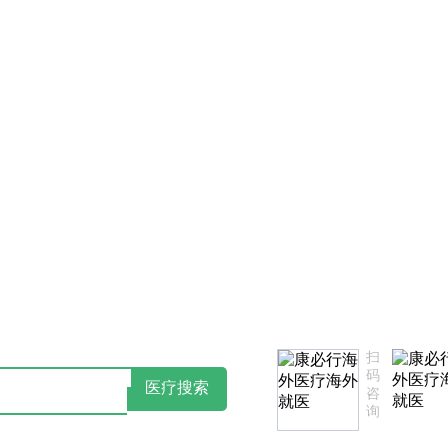
必行法律声明告知书
点击阅读：康必行隐私政策告知书
扫
码
医疗搜索
咨
询