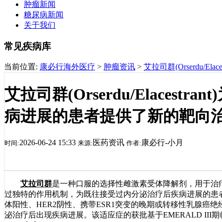
肿瘤新闻
糖尿病新闻
关于我们
常见疾病库
当前位置:
康必行海外医疗
>
肿瘤资讯
>
艾拉司群(Orserdu
艾拉司群(Orserdu/Elaces
病进展的患者提供了新的靶向
2026-06-24 15:33
医药资讯
康必行-小月
时间:
来源:
作者:
艾拉司群
是一种口服的选择性雌激素受体降解剂，用于治疗
过独特的作用机制，为既往接受过内分泌治疗后疾病进展的患
体阳性、HER2阴性、携带ESR1突变的晚期或转移性乳腺癌
泌治疗后出现疾病进展。该适应症的获批基于EMERALD II