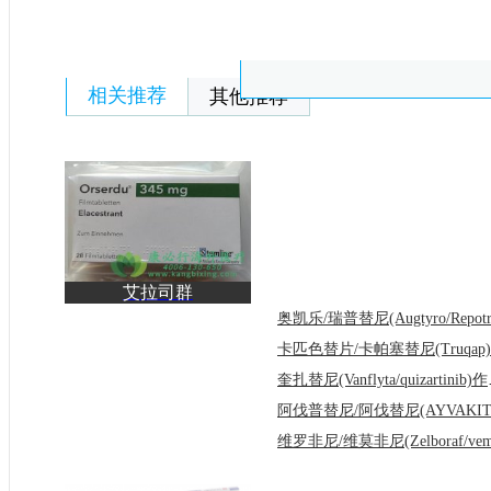
相关推荐
其他推荐
艾拉司群
(Orserdu/Elacestrant)为
既往接受
奎扎替尼(V