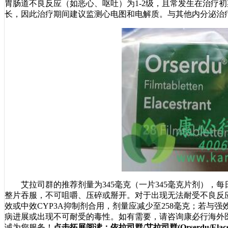
胃肠道不良反应（如恶心、呕吐）为1-2级，且常发生在治疗
长，因此治疗期间建议监测心电图和电解质。与其他内分泌治
艾拉司群的推荐剂量为345毫克（一片345毫克片剂），
整片吞服，不可咀嚼、压碎或掰开。对于出现无法耐受不良反应
效或中效CYP3A抑制剂合用，剂量应减少至258毫克；若与强
病进展或出现不可耐受的毒性。如有需要，请咨询康必行海外医疗医
诚为您服务！
点击拓展阅读：
依拉司群/艾拉司群(Orserdu/E