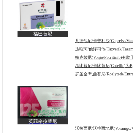
福巴替尼
(Lytgobi/Futibatinib)为
FGFR2融合
考比替
英菲格拉替尼
(Truseltiq/Infigratinib)为
FG