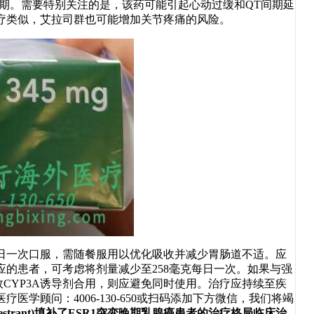
初期。需要特别关注的是，该药可能引起心动过缓和QT间期延
疗类似，艾拉司群也可能增加关节疼痛的风险。
每日一次口服，需随餐服用以优化吸收并减少胃肠道不适。应
的患者，可考虑将剂量减少至258毫克每日一次。如果与强
效CYP3A诱导剂合用，则应避免同时使用。治疗应持续至疾
学顾问：4006-130-650或扫码添加下方微信，我们将竭
lacestrant)填补了ESR1突变晚期乳腺癌患者的治疗格局临床治