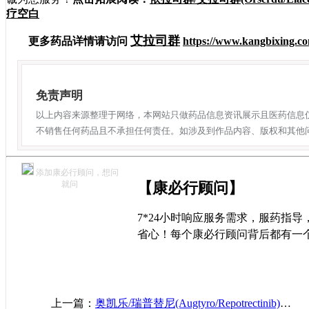
疗空白
艾拉司群
更多药品详情请访问
https://www.kangbixing.co
免责声明
以上内容来源整理于网络，本网站只做药品信息资讯展示且医药信息
不销售任何药品且不承担任何责任。如涉及到作品内容、版权和其他
添加康必行顾问，想问
就问
【康必行顾问】
7*24小时响应服务需求，服药指
省心！每个康必行顾问背后都有一
上一篇：
奥凯乐/瑞普替尼(Augtyro/Repotrectinib)在NTRK融合阳性实体瘤患者中具有显著且持久的有效性