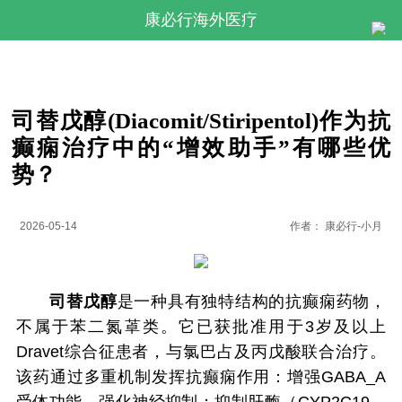
康必行海外医疗
司替戊醇(Diacomit/Stiripentol)作为抗
癫痫治疗中的“增效助手”有哪些优
势？
2026-05-14
作者：
康必行-小月
司替戊醇
是一种具有独特结构的抗癫痫药物，
不属于苯二氮䓬类。它已获批准用于3岁及以上
Dravet综合征患者，与氯巴占及丙戊酸联合治疗。
该药通过多重机制发挥抗癫痫作用：增强GABA_A