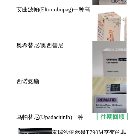
性发作或持续状态。如有需要，请咨询康必行海外
艾曲波帕(Eltrombopag)一种高
医疗医学顾问：4006-130-650或扫码添加下方微
效的治疗血小
2026-05-14
信，我们将竭诚为您服务！
更多药品详情请访问
司替戊醇
https://www.kangbixing.com/drug/Diacomit/
奥希替尼/奥西替尼
2026-05-14
(Osimertinib)用于治疗转
一对一客服专业解答
"扫一扫添加官方微信 咨询解答更便捷"
2026-05-14
西诺氨酯
(Ontozry/Cenobamate)的出现
为癫痫
往期回顾
乌帕替尼(Upadacitinib)一种
JAK抑制剂用来
泰瑞沙依然是T790M突变的非