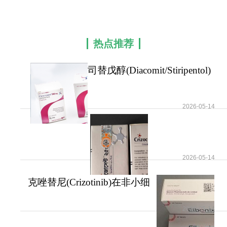
QQ空间
新浪微博
司替戊醇
的基本用法思路（仅参考须遵医嘱）
1.体重计量：医生按mg/kg/日设计目标剂量（通
热点推荐
常维持剂量约50 mg/kg/日，分2～3次），但多采用
阶梯式：第1周约20 mg/kg/日，第2周约30 mg/kg/
司替戊醇(Diacomit/Stiripentol)
日，第3 周达50 mg/kg/日。
作为抗癫痫
2.分次服用：餐中或餐后服（减少胃部不适），
保持时间相对固定。
2026-05-14
3.干混悬剂重构：按说明书加入规定体积温开水
（非热水）摇匀，现配现用或在说明允许的保存期
内冷藏（参考标签，避免超过标示时间）。使用前
2026-05-14
再次摇匀。勿与葡萄柚汁、酒精同服。
克唑替尼(Crizotinib)在非小细
4.忘记一次：短时间内想起可补，接近下次则跳
胞肺癌治疗领
过，不可加倍。
2026-05-14
5.停药/减量：必须缓慢（数周）下调，防止反跳