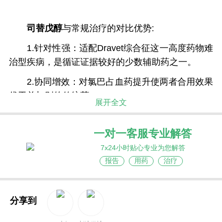
司替戊醇
与常规治疗的对比优势:
1.针对性强：适配Dravet综合征这一高度药物难
治型疾病，是循证证据较好的少数辅助药之一。
2.协同增效：对氯巴占血药提升使两者合用效果
优于单加别的传统药。
展开全文
3.剂量可分级递增：便于医生根据体重与耐受性
逐步调节，减少一次性大剂量带来的不良反应。
一对一客服专业解答
7x24小时贴心专业为您解答
4.干混悬剂服用更友好：粉末加定量水摇匀成混
报告
用药
治疗
悬，可细致调整mg/kg；味道改善依从性。
5.对认知发育间接意义：减少发作次数、缩短强
直—阵挛持续时间，有助于降低持续癫痫与反复缺
分享到
氧的二次伤害风险。