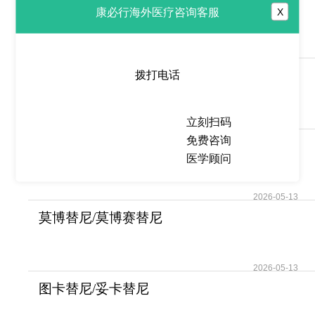
贝组替凡(belzutifan/Welireg)为
康必行海外医疗咨询客服
X
很多肿瘤患
2026-05-14
塞利尼索/希维奥(Selinexor)作
拨打电话
为一种口服选
立刻扫码
2026-05-14
免费咨询
阿可替尼/阿卡替尼
医学顾问
(Calquence/Acalabrutini
2026-05-13
莫博替尼/莫博赛替尼
(Exkivity)打破了EGFR
2026-05-13
图卡替尼/妥卡替尼
(Tukysa/Tucatinib)为HER