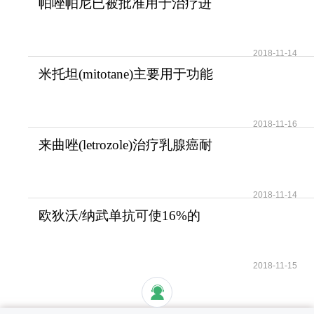
帕唑帕尼已被批准用于治疗进
展期软组织肉瘤
2018-11-14
米托坦(mitotane)主要用于功能
性和无功能性肾上腺
2018-11-16
来曲唑(letrozole)治疗乳腺癌耐
受性好安全性高
2018-11-14
欧狄沃/纳武单抗可使16%的
晚期肺癌患者活过5年
2018-11-15