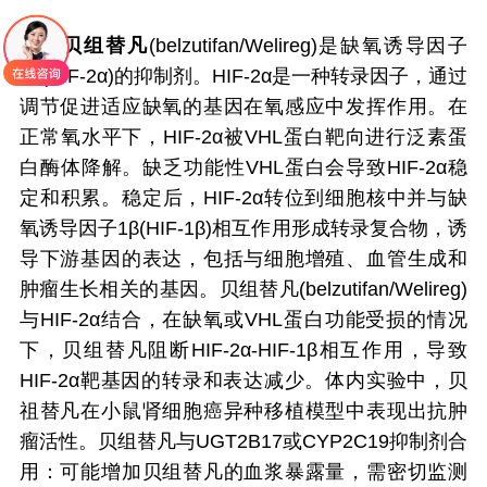
贝组替凡
(belzutifan/Welireg)是缺氧诱导因子
2α(HIF-2α)的抑制剂。HIF-2α是一种转录因子，通过
调节促进适应缺氧的基因在氧感应中发挥作用。在
正常氧水平下，HIF-2α被VHL蛋白靶向进行泛素蛋
白酶体降解。缺乏功能性VHL蛋白会导致HIF-2α稳
定和积累。稳定后，HIF-2α转位到细胞核中并与缺
氧诱导因子1β(HIF-1β)相互作用形成转录复合物，诱
导下游基因的表达，包括与细胞增殖、血管生成和
肿瘤生长相关的基因。贝组替凡(belzutifan/Welireg)
与HIF-2α结合，在缺氧或VHL蛋白功能受损的情况
下，贝组替凡阻断HIF-2α-HIF-1β相互作用，导致
HIF-2α靶基因的转录和表达减少。体内实验中，贝
祖替凡在小鼠肾细胞癌异种移植模型中表现出抗肿
瘤活性。贝组替凡与UGT2B17或CYP2C19抑制剂合
用：可能增加贝组替凡的血浆暴露量，需密切监测