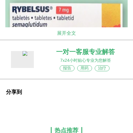
展开全文
一对一客服专业解答
7x24小时贴心专业为您解答
报告
用药
治疗
分享到
司美格鲁肽
的设计精妙之处在于，它同时整合
了第二种策略中的两大核心技术：8号氨基酸位点采
用非天然氨基酸替换，使DPP-4无法识别和攻击该
切割位点，同时连接长链脂肪酸侧链，增强与白蛋
白的结合亲和力。双管齐下的结构改造使其半衰期
热点推荐