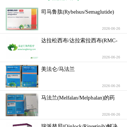
延长至约7天，实现了从日制剂到周制剂的跨越。在
司马鲁肽(Rybelsus/Semaglutide)
临床意义上，周制剂带来的不仅是给药频次的减
降糖与减重
少，平稳的血药浓度使胰岛素促泌能力全天候在
线，能够随时应对空腹及餐后血糖波动。而作为周
2026-06-26
制剂的司美格鲁肽可在7天内维持稳定的血药浓度，
达拉松西布/达拉索拉西布(RMC-
连续4次同剂量注射后即达稳态，形成持续可靠的血
6236)在胰腺
糖调控覆盖，这是短效制剂无法比拟的药效学优
2026-06-26
势。
美法仑/马法兰
司美格鲁肽
采用每4周一次的剂量递增方案，通
(Melphalan/Alkeran)在造血干
过逐步滴定使血药浓度平稳上升至稳态。达到稳态
2026-06-26
后，药物在7天给药间隔内维持无显著峰谷的平稳暴
露水平[10]。当血糖升高时，稳态浓度的司美格鲁肽
马法兰(Melfalan/Melphalan)的药
能及时促进胰岛素释放；当血糖水平回落，促泌信
代动力学特
号随之减弱，低血糖风险降至最低。这一葡萄糖浓
2026-06-26
度依赖性的「智慧降糖」模式，使司美格鲁肽在全
瑞派替尼(Qinlock/Ripretinib)解决
天血糖控制平稳的同时，还可降低低血糖风险。如