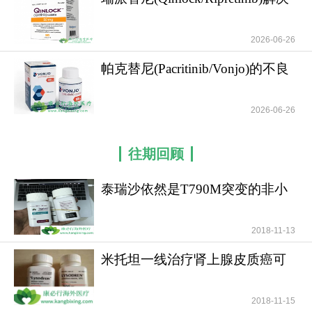
了胃肠道
有需要，请咨询康必行海外医疗医学顾问：4006-
130-650或扫码添加下方微信，我们将竭诚为您服
2026-06-26
务！
帕克替尼(Pacritinib/Vonjo)的不良
更多药品详情请访问
司马鲁
反应以及
肽
https://www.kangbixing.com/drug/smlt/
2026-06-26
往期回顾
泰瑞沙依然是T790M突变的非小
细胞肺癌患者治疗首
2018-11-13
米托坦一线治疗肾上腺皮质癌可
提高患者无疾病进展
2018-11-15