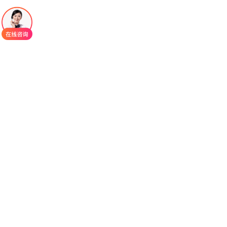
一、
阿培利司
(piqray/Alpelisib)适应症
适用人群：仅用于治疗激素受体（HR）阳性、
人表皮生长因子受体2（HER2）阴性，且经基因检
测确认携带PIK3CA突变的晚期/转移性乳腺癌成人患
者。
联合用药：需与氟维司群联合使用。
适用场景：患者接受内分泌治疗后疾病仍进展
的情况，精准针对特定基因异常亚型。
二、
阿培利司
(piqray/Alpelisib)服用方法
推荐剂量：每日1次，每次300mg（3片100mg
规格）。
服药方式：固定时间温水整片吞服，不可咀嚼/
压碎/掰开；建议与食物同服（或空腹服用），减少
胃肠道刺激。