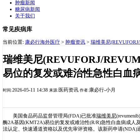
肿瘤新闻
糖尿病新闻
关于我们
常见疾病库
当前位置:
康必行海外医疗
>
肿瘤资讯
>
瑞维美尼(REVUFO
瑞维美尼(REVUFORJ/REVU
易位的复发或难治性急性白血
2026-05-11 14:38
医药资讯
康必行-小月
时间:
来源:
作者:
美国食品药品监督管理局(FDA)已批准
瑞维美尼
(revum
酶2A基因(KMT2A)易位的复发或难治性(R/R)急性白血病成人及
法认定、快速通道资格以及优先审评资格。该新药申请(NDA)通