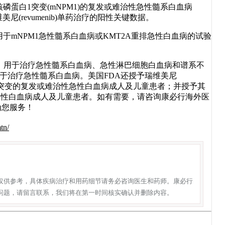
伴有核磷蛋白1突变(mNPM1)的复发或难治性急性髓系白血病
美尼(revumenib)单药治疗的阳性关键数据。
用于mNPM1急性髓系白血病或KMT2A重排急性白血病的试验
儿药资格，用于治疗急性髓系白血病、急性淋巴细胞白血病和谱系不
用于治疗急性髓系白血病。美国FDA还授予瑞维美尼
NPM1突变的复发或难治性急性白血病成人及儿童患者；并授予其
急性白血病成人及儿童患者。如有需要，请咨询康必行海外医
诚为您服务！
tn/
仅供参考，具体疾病治疗和用药细节请务必咨询医生和药师。康必行
问题，请留言联系，我们将在第一时间核实确认并删除内容。