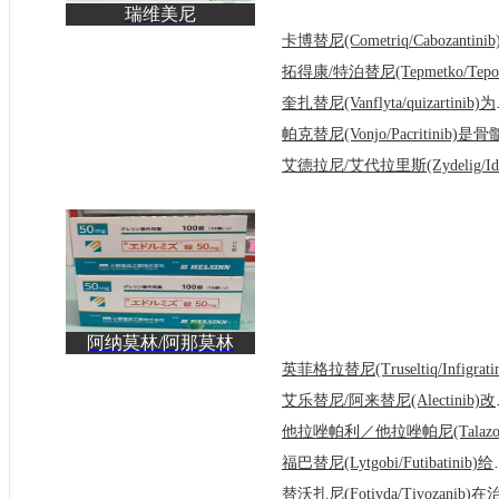
瑞维美尼
(REVUFORJ/REVUMENIB)
用于治疗伴有
奎扎替尼(V
阿纳莫林/阿那莫林
(Adlumiz／Anamorelin)
为
艾乐替尼/
福巴替尼(Lytgo