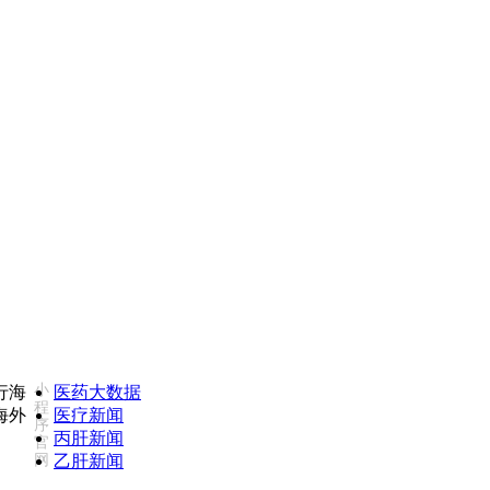
监督投诉热线：18502735975(同微信)
康必行海外医
小
医药大数据
程
医疗新闻
序
丙肝新闻
官
网
乙肝新闻