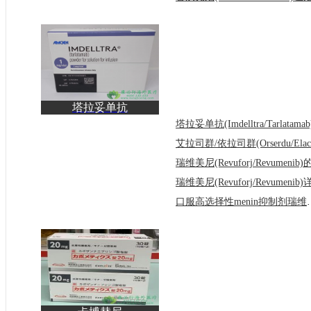
塔拉妥单抗
(Imdelltra/Tarlatamab)治
疗小细
口服高选择性menin