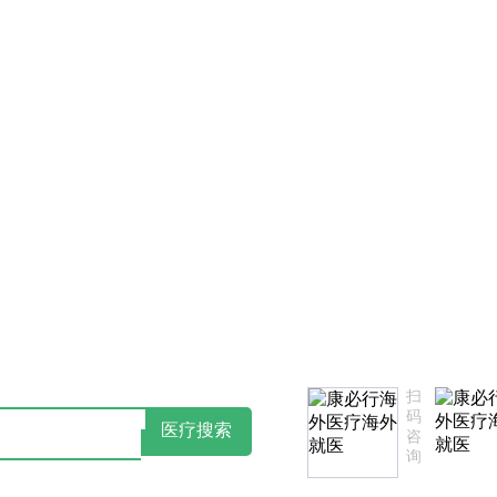
读：康必行隐私政策告知书
如您对我们服务不满意，欢迎致电
扫
码
医疗搜索
咨
询