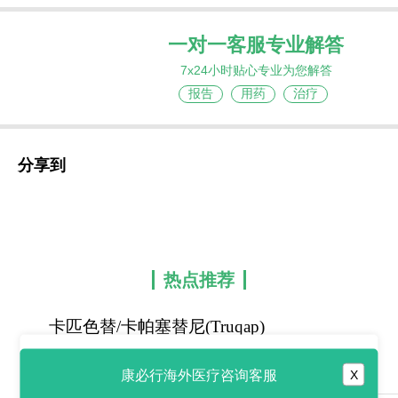
一对一客服专业解答
7x24小时贴心专业为您解答
报告
用药
治疗
分享到
热点推荐
卡匹色替/卡帕塞替尼(Truqap)
与氟维司群联
康必行海外医疗咨询客服
X
2026-05-13