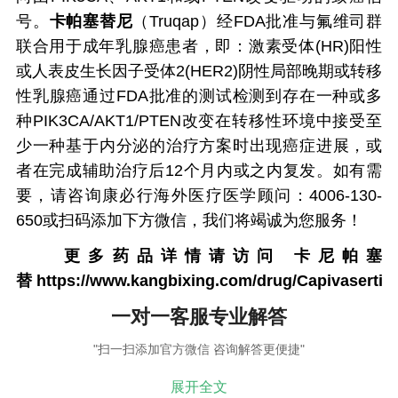
号。
卡帕塞替尼
（Truqap）经FDA批准与氟维司群
联合用于成年乳腺癌患者，即：激素受体(HR)阳性
或人表皮生长因子受体2(HER2)阴性局部晚期或转移
性乳腺癌通过FDA批准的测试检测到存在一种或多
种PIK3CA/AKT1/PTEN改变在转移性环境中接受至
少一种基于内分泌的治疗方案时出现癌症进展，或
者在完成辅助治疗后12个月内或之内复发。如有需
要，请咨询康必行海外医疗医学顾问：4006-130-
650或扫码添加下方微信，我们将竭诚为您服务！
更多药品详情请访问
卡尼帕塞
替
https://www.kangbixing.com/drug/Capivasertib/
一对一客服专业解答
"扫一扫添加官方微信 咨询解答更便捷"
展开全文