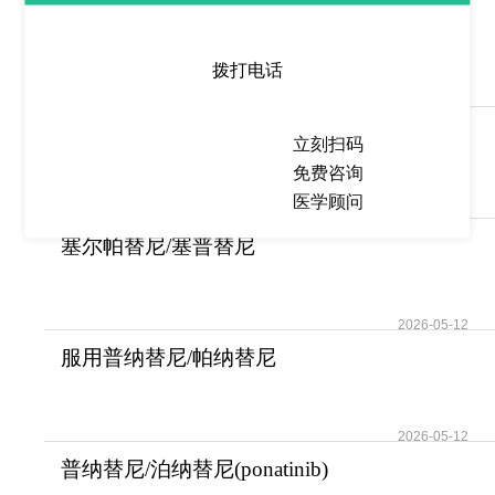
匹妥布替尼
(Jaypirca/pirtobrutinib)作为一
拨打电话
2026-05-13
阿西米尼(Scemblix/Asciminib)
立刻扫码
的创新机制为
免费咨询
医学顾问
2026-05-13
塞尔帕替尼/塞普替尼
(Retevmo) 实现靶向药
2026-05-12
服用普纳替尼/帕纳替尼
(ponatinib)常见的副
2026-05-12
普纳替尼/泊纳替尼(ponatinib)