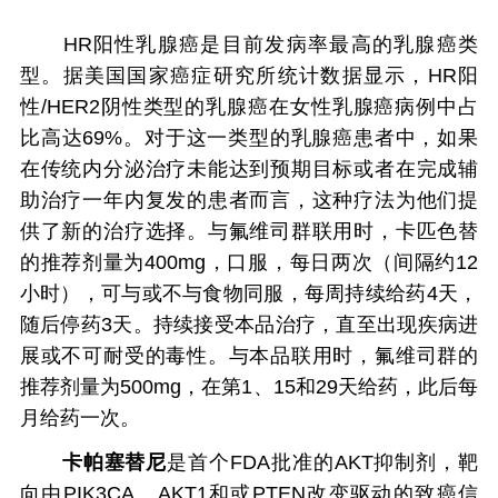
HR阳性乳腺癌是目前发病率最高的乳腺癌类
型。据美国国家癌症研究所统计数据显示，HR阳
性/HER2阴性类型的乳腺癌在女性乳腺癌病例中占
比高达69%。对于这一类型的乳腺癌患者中，如果
在传统内分泌治疗未能达到预期目标或者在完成辅
助治疗一年内复发的患者而言，这种疗法为他们提
供了新的治疗选择。与氟维司群联用时，卡匹色替
的推荐剂量为400mg，口服，每日两次（间隔约12
小时），可与或不与食物同服，每周持续给药4天，
随后停药3天。持续接受本品治疗，直至出现疾病进
展或不可耐受的毒性。与本品联用时，氟维司群的
推荐剂量为500mg，在第1、15和29天给药，此后每
月给药一次。
卡帕塞替尼
是首个FDA批准的AKT抑制剂，靶
向由PIK3CA、AKT1和或PTEN改变驱动的致癌信