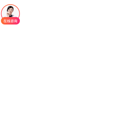
阿达格拉西布
常见不良反应
非小细胞肺癌（NSCLC）患者中最常见不良反
应（≥25%）：恶心、腹泻、呕吐、疲劳、肌肉骨骼
疼痛、肝毒性、肾功能损伤、水肿、呼吸困难、食
欲减退。
最常见3/4级实验室异常（≥2%）：淋巴细胞减
少、血红蛋白降低、丙氨酸氨基转移酶（ALT）升
高、天冬氨酸氨基转移酶（AST）升高、低钾血
症、低钠血症、脂肪酶升高、白细胞减少、中性粒
细胞减少、碱性磷酸酶升高。
结直肠癌患者中最常见不良反应（≥25%）：皮
疹、恶心、腹泻、呕吐、疲劳、肌肉骨骼疼痛、肝
毒性、头痛、皮肤干燥、腹痛、食欲减退、水肿、
贫血、咳嗽。