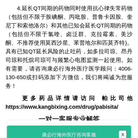
4.延长QT间期的药物同时使用抗心律失常药物
（包括但不限于胺碘酮、丙吡胺、普鲁卡因胺、奎
尼丁和索他洛尔）和其他已知会延长QT间期的药物
（包括但不限于氯喹、卤泛群、克拉霉素、美沙
酮、不推荐使用莫西沙星、苯普地尔和匹莫齐特)。
具有已知QT延长风险的止吐药，如多拉司琼、昂丹
司琼和托烷司琼可与频繁心电图监测一起使用。如
有需要，请咨询康必行海外医疗医学顾问：4006-
130-650或扫码添加下方微信，我们将竭诚为您服
务！
更多药品详情请访问
帕比司他
https://www.kangbixing.com/drug/pabisita/
一对一客服专业解答
"扫一扫添加官方微信 咨询解答更便捷"
康必行海外医疗咨询客服
X