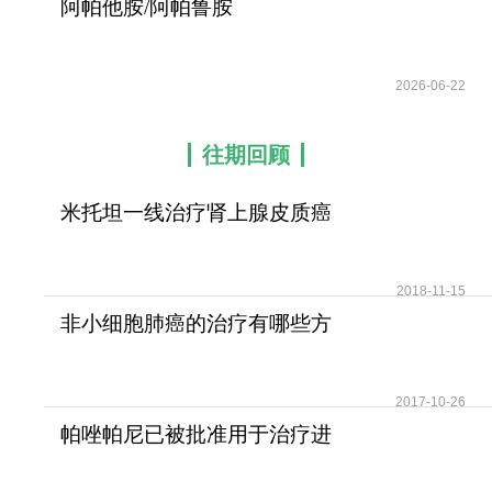
阿帕他胺/阿帕鲁胺
(APALUTAMID)的不良反应
2026-06-22
往期回顾
米托坦一线治疗肾上腺皮质癌
可提高患者无疾病进展
2018-11-15
非小细胞肺癌的治疗有哪些方
法？
2017-10-26
帕唑帕尼已被批准用于治疗进
展期软组织肉瘤