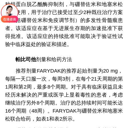
种组蛋白脱乙酰酶抑制剂，与硼替佐米和地塞米松
联合使用，用于治疗已接受过至少2种既往治疗方案
（包括硼替佐米和免疫调节剂）的多发性骨髓瘤患
者。该适应症在基于无进展生存期的加速批准下获
得批准。该适应症的持续批准可能取决于验证性试
验中临床益处的验证和描述。
帕比司他
剂量和给药方法
推荐剂量FARYDAK的推荐起始剂量为20 mg，
每隔一天口服一次，每周3剂，在每个21天周期的第
1周和第2周，最多8个周期。对于具有临床获益且未
经历未解决的严重或医学上显着毒性的患者，考虑
继续治疗另外8个周期。治疗的总持续时间可能长达
16个周期（48周）。FARYDAK与硼替佐米和地塞米
松联合给药，如表1和表2所示。