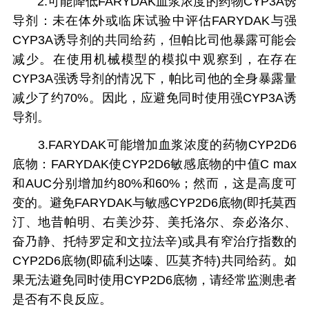
2.可能降低FARYDAK血浆浓度的药物CYP3A诱
导剂：未在体外或临床试验中评估FARYDAK与强
CYP3A诱导剂的共同给药，但帕比司他暴露可能会
减少。在使用机械模型的模拟中观察到，在存在
CYP3A强诱导剂的情况下，帕比司他的全身暴露量
减少了约70%。因此，应避免同时使用强CYP3A诱
导剂。
3.FARYDAK可能增加血浆浓度的药物CYP2D6
底物：FARYDAK使CYP2D6敏感底物的中值C max
和AUC分别增加约80%和60%；然而，这是高度可
变的。避免FARYDAK与敏感CYP2D6底物(即托莫西
汀、地昔帕明、右美沙芬、美托洛尔、奈必洛尔、
奋乃静、托特罗定和文拉法辛)或具有窄治疗指数的
CYP2D6底物(即硫利达嗪、匹莫齐特)共同给药。如
果无法避免同时使用CYP2D6底物，请经常监测患者
是否有不良反应。