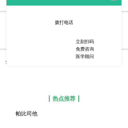
展开全文
一对一客服专业解答
拨打电话
7x24小时贴心专业为您解答
报告
用药
治疗
立刻扫码
免费咨询
医学顾问
分享到
热点推荐
帕比司他
(Farydak/Panobinostat)的剂量