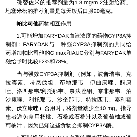
硼替佐米的推荐剂量为1.3 mg/m 2注射给药。
地塞米松的推荐剂量是每天饭后口服20毫克。
帕比司他
药物相互作用
1.可能增加FARYDAK血液浓度的药物CYP3A抑
制剂：FARYDAK与一种强CYP3A抑制剂的共同给
药增加帕比司他的C max和AUC分别与FARYDAK单
独给予时比较62%和73%。
当与强效CYP3A抑制剂（例如，波普瑞韦、克
拉霉素、考尼伐坦、茚地那韦、伊曲康唑、酮康
唑、洛匹那韦/利托那韦、奈法唑酮、奈非那韦、泊
沙康唑、利托那韦、沙奎那韦、特拉匹韦、泰利霉
素、伏立康唑）合用时，将剂量减少至10 mg。指导
患者避免食用杨桃、石榴或石榴汁以及葡萄柚或葡
萄柚汁，因为已知这些食物会抑制CYP3A酶。