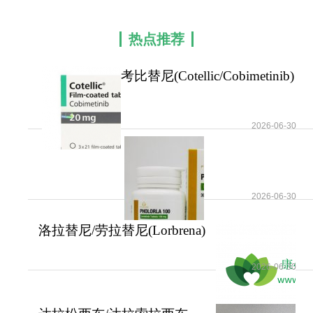
效，为晚期患者带来生存希望。但它的使用有严格
的适应症和用药规范，从基因检测、剂量选择，到
热点推荐
不良反应监测、药物相互作用规避，每一个环节都
需严格遵从医嘱。如有需要，请咨询康必行海外医
考比替尼(Cotellic/Cobimetinib)
疗医学顾问：4006-130-650或扫码添加下方微信，
为特定类型
我们将竭诚为您服务！
2026-06-30
更多药品详情请访问
考比替尼
https://www.kangbixing.com/drug/kaobitini/
2026-06-30
一对一客服专业解答
洛拉替尼/劳拉替尼(Lorbrena)
"扫一扫添加官方微信 咨询解答更便捷"
用于治疗ALK阳
2026-06-30