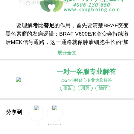
要理解
考比替尼
的作用，首先要清楚BRAF突变
黑色素瘤的发病逻辑：BRAF V600E/K突变会持续激
活MEK信号通路，这一通路就像肿瘤细胞生长的“加
速器”，会驱动细胞疯狂增殖、扩散。考比替尼的核
展开全文
心作用靶点就是MEK1和MEK2（MEK信号通路的关
键节点）。它通过选择性抑制MEK1/2的活性，精准
一对一客服专业解答
阻断BRAF突变引发的异常信号传导，从而直接遏制
7x24小时贴心专业为您解答
黑色素瘤细胞的生长与存活，达到抑制肿瘤进展的
报告
用药
治疗
效果。而与维莫非尼联合使用，能形成“上下游双重
阻断”的协同效应，进一步提升抗癌疗效，延长患者
生存期。
分享到
考比替尼
作为BRAF V600E/K突变黑色素瘤的重
QQ空间
新浪微博
要靶向药物，与维莫非尼联合使用能显著提升疗