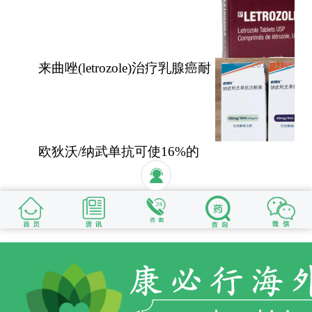
性和无功能性肾上腺
2018-11-15
来曲唑(letrozole)治疗乳腺癌耐
受性好安全性高
欧狄沃/纳武单抗可使16%的
晚期肺癌患者活过5年