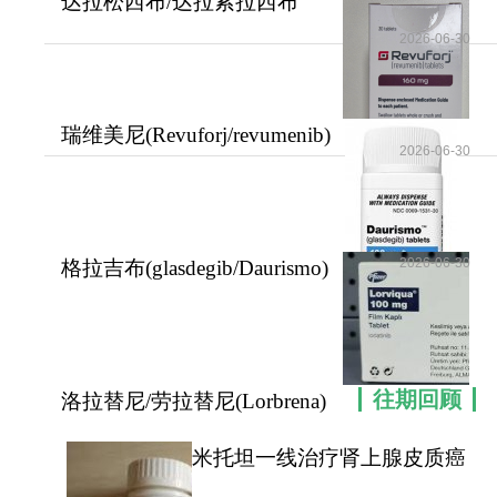
达拉松西布/达拉索拉西布
(RMC-6236)广泛治
2026-06-30
瑞维美尼(Revuforj/revumenib)
2026-06-30
可显著改善机
2026-06-30
格拉吉布(glasdegib/Daurismo)
是一款针对AM
往期回顾
洛拉替尼/劳拉替尼(Lorbrena)
为ALK阳性晚期
米托坦一线治疗肾上腺皮质癌
可提高患者无疾病进展