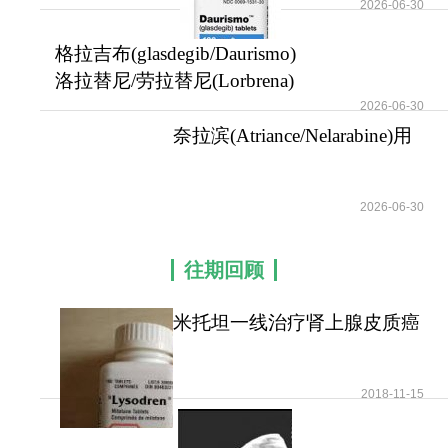
2026-06-30
格拉吉布(glasdegib/Daurismo)
是一款针对AM
2026-06-30
洛拉替尼/劳拉替尼(Lorbrena)
为ALK阳性晚期
奈拉滨(Atriance/Nelarabine)用
2026-06-30
于治疗急性T
往期回顾
米托坦一线治疗肾上腺皮质癌
可提高患者无疾病进展
2018-11-15