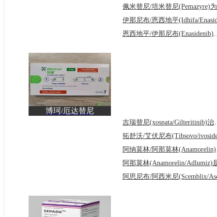
恩西地平/伊那尼布(Enas
博珂/厄达替尼
(Balversa/erdafitinib)为
吉瑞替尼(xospata/G
精
阿纳莫