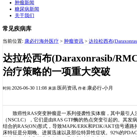
肿瘤新闻
糖尿病新闻
关于我们
常见疾病库
当前位置:
康必行海外医疗
>
肿瘤资讯
>
达拉松西布(Daraxon
达拉松西布(Daraxonrasib/R
治疗策略的一项重大突破
2026-06-30 11:08
医药资讯
康必行-小月
时间:
来源:
作者:
致癌性RAS突变肿瘤是一系列侵袭性实体瘤，其中最引人注目
（NSCLC），它们是由RAS GTP酶的热点突变引起的。其发病
结合的RAS(ON)形式，导致MAPK/ERK和PI3K/AKT
床特征是分期晚、进展迅速以及部位特异性症状。92%的PDA