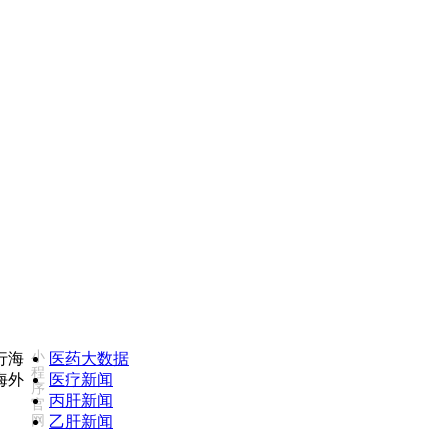
对我们服务不满意，欢迎致电监督投诉热线：18502735975(同微信)
小
医药大数据
程
医疗新闻
序
丙肝新闻
官
网
乙肝新闻