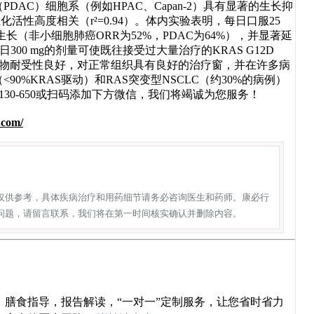
AC）细胞系（例如HPAC、Capan-2）具有显著的生长抑
且与生化活性高度相关（r²=0.94）。体内实验表明，每日口服25
瘤生长（非小细胞肺癌ORR为52%，PDAC为64%），并显著延
日300 mg的剂量可使既往接受过大量治疗的KRAS G12D
缓解。该药物耐受性良好，对正常组织具有良好的治疗窗，并在许多病
0%KRAS驱动）和RAS突变型NSCLC（约30%的病例）
130-650或扫码添加下方微信，我们将竭诚为您服务！
.com/
仅供参考，具体疾病治疗和用药细节请务必咨询医生和药师。康必行
问题，请留言联系，我们将在第一时间核实确认并删除内容。
导，膳食指导，报告解读，“一对一”定制服务，让您省时省力