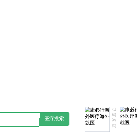
书
点击阅读：康必行隐私政策告知书
如您
扫
码
医疗搜索
咨
询