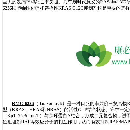
巨大的发病率和死亡率负担。具有划时代意义的RASolute 30
6236
细胞毒性化疗和选择性KRAS G12C抑制剂也是重要的选
RMC-6236
（daraxonrasib）是一种口服的非共价三复
型（KRAS、HRAS和NRAS）的活性GTP结合状态。它在
（Kp1=55.3nmol/L）与亲环蛋白A结合，形成二元复合物，进而与
位阻阻断RAF等效应分子的相互作用，从而有效抑制RAS/MAPK信号通