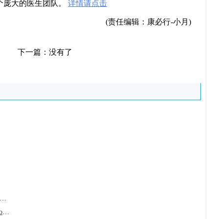
个庞大的医生团队。
详情请点击
(责任编辑：康必行-小月)
下一篇：没有了
美尼(Revuforj/revumenib)作为新一代靶
宗格替尼/宗艾替尼(Hernexeos/Zongertinib)