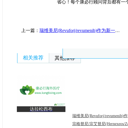
省心！每个康必行顾问背后都有一
上一篇：
瑞维美尼(Revuforj/revumenib)作为新一代靶向调节剂重塑代谢与衰老干预新格局
相关推荐
其他推荐
达拉松西布
(Daraxonrasib/RMC-
瑞维
6236)代表了R