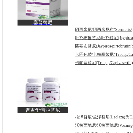
塞普替尼
(Retevmo/selpercatinib)
阿西米尼/阿
用于治疗
普吉华/普拉替尼
(Gavreto/Pralsetinib)为
拉泽替尼/
RE