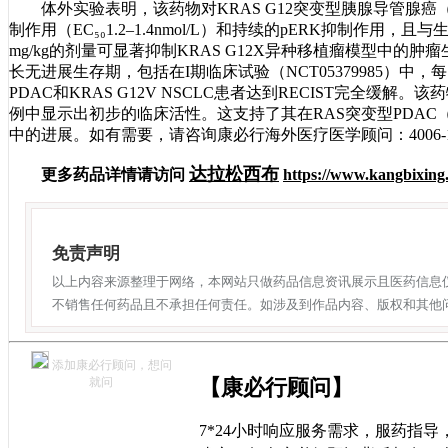
体外实验表明，该药物对KRAS G12突变型胰腺导管腺癌（PD
制作用（EC₅₀1.2–1.4nmol/L）和持续的pERK抑制作用，
mg/kg的剂量可显著抑制KRAS G12X异种移植瘤模型中的肿
长无进展生存期，包括在I期临床试验（NCT05379985）中，每
PDAC和KRAS G12V NSCLC患者达到RECIST完全
例中显示出初步的临床活性。这支持了其在RAS突变型PDAC（<9
中的进展。如有需要，请咨询康必行海外医疗医学顾问：4006-
达拉松西布
更多药品详情请访问
https://www.kangbixing
免责声明
以上内容来源整理于网络，本网站只做药品信息资讯展示且医药信息
不销售任何药品且不承担任何责任。如涉及到作品内容、版权和其他
添加康必行顾问，想问
就问
【康必行顾问】
7*24小时响应服务需求，服药指