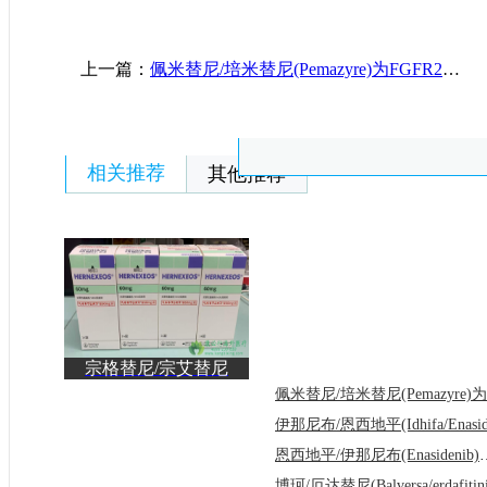
上一篇：
佩米替尼/培米替尼(Pemazyre)为FGFR2融合/重排驱动的胆管癌患者提供了首个精准靶向治疗选择
相关推荐
其他推荐
宗格替尼/宗艾替尼
(Hernexeos/Zongertinib)
恩西地平/伊那尼布(Enas