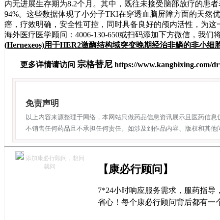
内无进展生存期为8.2个月。其中，既往未接受脑部放疗的患
94%。这些数据体现了小分子TKI在穿透血脑屏障方面的天然
癌，疗效明确，安全性可控，同时具备良好的颅内活性，为这
海外医疗医学顾问：4006-130-650或扫码添加下方微信，
(Hernexeos)用于HER2激酶结构域突变晚期经治非鳞的非小
宗格替尼
更多详情请访问
https://www.kangbixing.com/dr
免责声明
以上内容来源整理于网络，本网站只做药品信息资讯展示且医药信息
不销售任何药品且不承担任何责任。如涉及到作品内容、版权和其他
添加康必行顾问，想问
就问
【康必行顾问】
7*24小时响应服务需求，服药指
省心！每个康必行顾问背后都有一