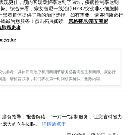
者表现更佳，颅内客观缓解率达到了59%，疾病控制率达到
优势。综合来看，宗艾替尼一线治疗HER2突变非小细胞肺
一患者群体提供了新的治疗选择。如有需要，请咨询康必行
我们将竭诚为您服务！点击拓展阅读：
宗格替尼/宗艾替尼
细胞肺癌患者
ug/zgtn/
仅供参考，具体疾病治疗和用药细节请务必咨询医生和药师。康必行
问题，请留言联系，我们将在第一时间核实确认并删除内容。
导，膳食指导，报告解读，“一对一”定制服务，让您省时省力
个庞大的医生团队。
详情请点击