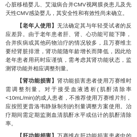
心脏移植婴儿、艾滋病合并CMV视网膜炎患儿及先
天性CMV感染婴儿，其安全性和有效性尚未确立。
【老年人使用】
无法确定其与年轻受试者的反
应差异。由于老年患者肝、肾、心功能可能下降，
合并疾病或其他药物治疗的情况较多，且万赛维主
要经肾脏排泄，肾功能随年龄增长而降低，因此给
老年患者用药时应谨慎，需考虑其肾功能状态，监
测肾功能并相应调整剂量。
【肾功能损害】
肾功能损害患者使用万赛维时
需调整剂量。对于接受血液透析(肌酐清除率
<10mL/min)的成人患者，不推荐使用万赛维片剂，
应按照更昔洛韦静脉制剂的剂量调整方案使用。治
疗期间需定期监测血清肌酐水平或估计的肌酐清除
率。
【肝功能损害】
万赛维在肝功能损害患者中的