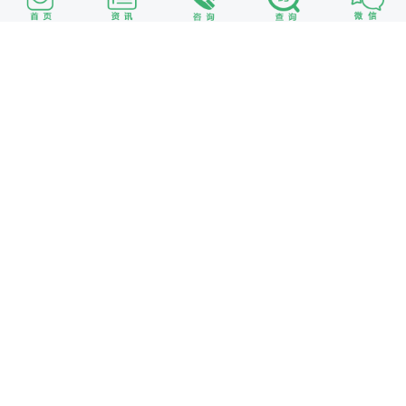
2026-06-30
博珂/厄达替尼
(Balversa/erdafitinib)为精
2026-06-30
吉瑞替尼(xospata/Gilteritinib)治疗
伴FLT3
2026-06-30
往期回顾
泰瑞沙依然是T790M突变的非小
细胞肺癌患者治疗首
2018-11-13
米托坦一线治疗肾上腺皮质癌可
提高患者无疾病进展